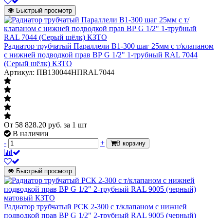
Масса нетто
74.06 кг
Быстрый просмотр
Страна происхождения
Россия
Количество секций
14 секций
Артикул
ПВ2200014НRAL7044
Радиатор трубчатый Параллели В1-300 шаг 25мм с т/клапаном
с нижней подводкой прав ВР G 1/2" 1-трубный RAL 7044
(Серый шёлк) КЗТО
Артикул: ПВ130044НПRAL7044
От
58 828.20
руб.
за 1 шт
В наличии
-
+
В корзину
Быстрый просмотр
Радиатор трубчатый РСК 2-300 с т/клапаном с нижней
подводкой прав ВР G 1/2" 2-трубный RAL 9005 (черный)