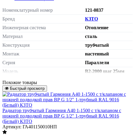
Номенклатурный номер
121-0837
Бренд
КЗТО
Инженерная система
Отопление
Материал
сталь
Конструкция
трубчатый
Монтаж
настенный
Серия
Параллели
Модель
В2-2000 шаг 25мм
Тип подключения
нижнее подключение
Похожие товары
Сторона подключения
Быстрый просмотр
универсальная
внутренняя резьба G
Подключение к системе отопления
1/2"
Радиатор трубчатый Гармония А40 1-1500 с т/клапаном с
с термостатическим
Терморегулятор
нижней подводкой прав ВР G 1/2" 1-трубный RAL 9016
клапаном
(Белый) КЗТО
Присоединение термостатического
Артикул: ГА401150010НП
гайка М30х1,5
элемента