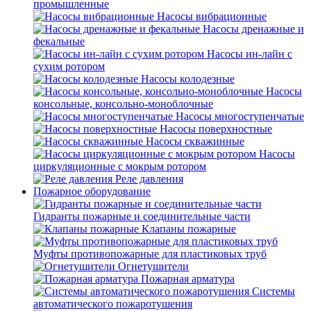
промышленные
Насосы вибрационные
Насосы дренажные и
фекальные
Насосы ин-лайн с
сухим ротором
Насосы колодезные
Насосы
консольные, консольно-моноблочные
Насосы многоступенчатые
Насосы поверхностные
Насосы скважинные
Насосы
циркуляционные с мокрым ротором
Реле давления
Пожарное оборудование
Гидранты пожарные и соединительные части
Клапаны пожарные
Муфты противопожарные для пластиковых труб
Огнетушители
Пожарная арматура
Системы
автоматического пожаротушения