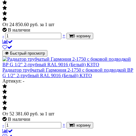
заказывается
Элемент термостатический
отдельно
кронштейны -
От
24 850.60
руб.
за 1 шт
Крепеж
заказываются
В наличии
отдельно
-
+
В корзину
Количество труб в одной секции
2
RAL 7044 (Серый
Цвет
шёлк)
Быстрый просмотр
Давление рабочее
10 бар
Радиатор трубчатый Гармония 2-1750 с боковой подводкой ВР
Испытательное давление
25 бар
G 1/2" 2-трубный RAL 9016 (Белый) КЗТО
Межосевое расстояние
2000 мм
Артикул: -
Межосевое расстояние (нижние
50 мм
подключение)
Высота радиатора
2034 мм
Глубина радиатора
112 мм
От
52 381.60
руб.
за 1 шт
В наличии
Вес секции
5.29 кг
-
+
В корзину
Объем воды секции
1.077 л