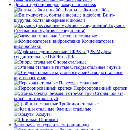
Детали трубопроводов, хомуты и крепеж
Болты, гайки и шайбы
Винт-
шурупы, болты анкерные и дюбели
Грувлок
(бессварные муфтовые соединения)
Заглушки стальные
Компенсаторы и
вибровставки
Муфты
соединительные ПФРК и ДРК
Опоры стальные
Отводы стальные гнутые
Отводы стальные
крутоизогнутые
Переходы стальные
Перфорированный крепеж
Сгоны, бочата,
резьбы и отрезки труб
Тройники стальные
Фланцы стальные
Хомуты
Шпильки
Запорная арматура и электроприводы
Задвижки латунные