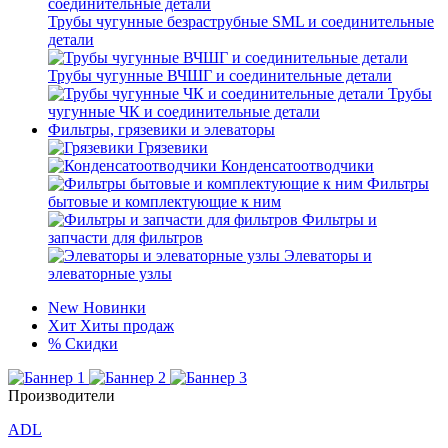
Трубы чугунные безраструбные SML и соединительные
детали
Трубы чугунные ВЧШГ и соединительные детали
Трубы
чугунные ЧК и соединительные детали
Фильтры, грязевики и элеваторы
Грязевики
Конденсатоотводчики
Фильтры
бытовые и комплектующие к ним
Фильтры и
запчасти для фильтров
Элеваторы и
элеваторные узлы
New
Новинки
Хит
Хиты продаж
%
Скидки
Производители
ADL