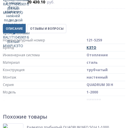
20 430.10
руб.
ОПИСАНИЕ
ОТЗЫВЫ И ВОПРОСЫ
Номенклатурный номер
121-5259
Бренд
КЗТО
Инженерная система
Отопление
Материал
сталь
Конструкция
трубчатый
Монтаж
настенный
Серия
QUADRUM 30 H
Модель
1-2000
нижнее
Тип подключения
подключение
Сторона подключения
разнесенное
Похожие товары
внутренняя резьба
Подключение к системе отопления
G 1/2"
Радиатор трубчатый QUADRUM NEO 50 H 1-1000