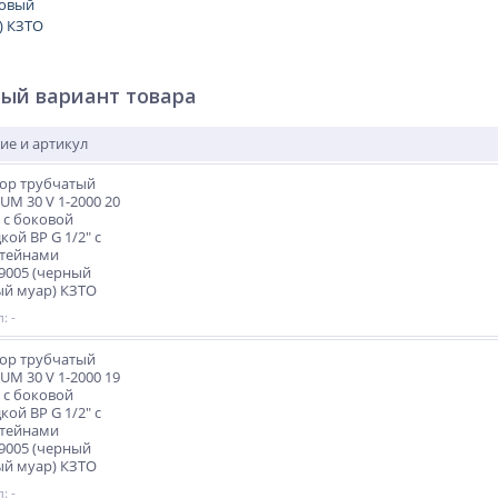
ый вариант товара
ие и артикул
ор трубчатый
M 30 V 1-2000 20
 с боковой
кой ВР G 1/2" с
тейнами
9005 (черный
й муар) КЗТО
: -
ор трубчатый
M 30 V 1-2000 19
 с боковой
кой ВР G 1/2" с
тейнами
9005 (черный
й муар) КЗТО
: -