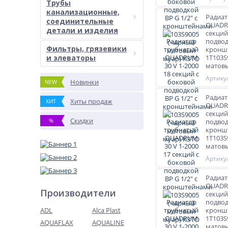
Трубы
канализационные,
Радиат
соединительные
QUADRU
детали и изделия
секций
подвод
Фильтры, грязевики
кронш
и элеваторы
1T103S
матовы
Артикул
Новинки
NEW
Радиат
Хиты продаж
ХИТ
QUADRU
секций
Скидки
%
подвод
кронш
1T103S
матовы
Артикул
Радиат
QUADRU
Производители
секций
подвод
ADL
Alca Plast
кронш
1T103S
AQUAFLAX
AQUALINE
матовы