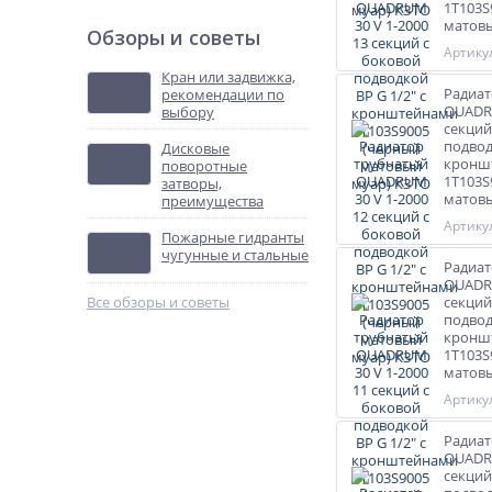
1T103S
матовы
Обзоры и советы
Артикул
Кран или задвижка,
Радиат
рекомендации по
QUADRU
выбору
секций
подвод
Дисковые
кронш
поворотные
1T103S
затворы,
матовы
преимущества
Артикул
Пожарные гидранты
чугунные и стальные
Радиат
QUADRU
Все обзоры и советы
секций
подвод
кронш
1T103S
матовы
Артикул
Радиат
QUADRU
секций