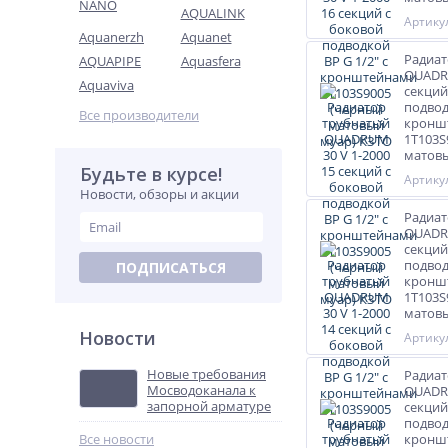
NANO
AQUALINK
Артикул
Aquanerzh
Aquanet
Радиат
AQUAPIPE
Aquasfera
QUADRU
Aquaviva
секций
подвод
Все производители
кронш
1T103S
матовы
Будьте в курсе!
Артикул
Новости, обзоры и акции
Радиат
QUADRU
секций
подвод
ПОДПИСАТЬСЯ
кронш
1T103S
матовы
Новости
Артикул
Новые требования
Радиат
Мосводоканала к
QUADRU
запорной арматуре
секций
подвод
Все новости
кронш