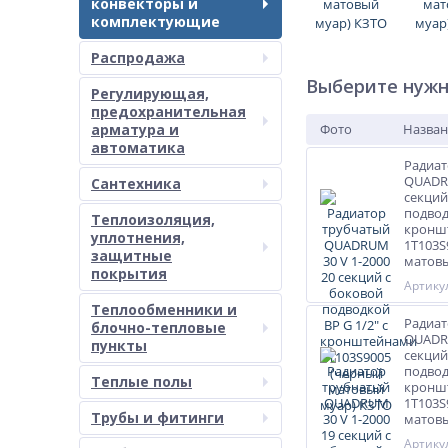
конвекторы и
комплектующие
Распродажа
Выберите нужн
Регулирующая,
предохранительная
арматура и
Фото
Назван
автоматика
Радиат
QUADRU
Сантехника
секций
подвод
Теплоизоляция,
кронш
уплотнения,
1T103S
защитные
матовы
покрытия
Артикул
Теплообменники и
Радиат
блочно-тепловые
QUADRU
пункты
секций
подвод
Теплые полы
кронш
1T103S
Трубы и фитинги
матовы
Артикул