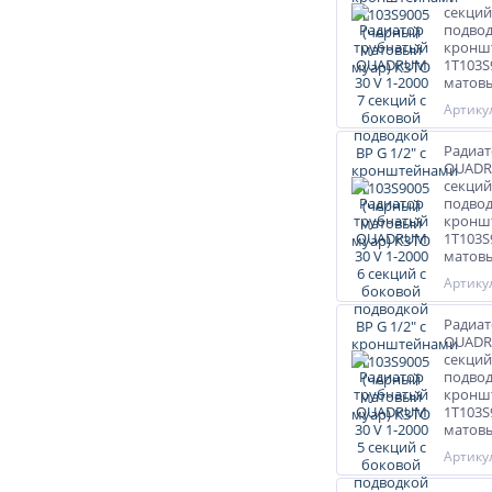
секций
подвод
кронш
1T103S
матовы
Артикул
Радиат
QUADRU
секций
подвод
кронш
1T103S
матовы
Артикул
Радиат
QUADRU
секций
подвод
кронш
1T103S
матовы
Артикул