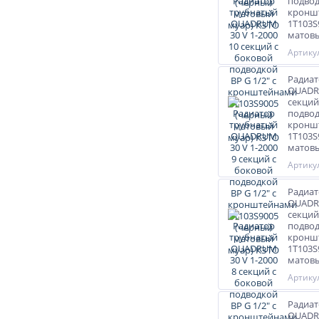
подвод
кронш
1T103S
матовы
Артикул
Радиат
QUADRU
секций
подвод
кронш
1T103S
матовы
Артикул
Радиат
QUADRU
секций
подвод
кронш
1T103S
матовы
Артикул
Радиат
QUADRU