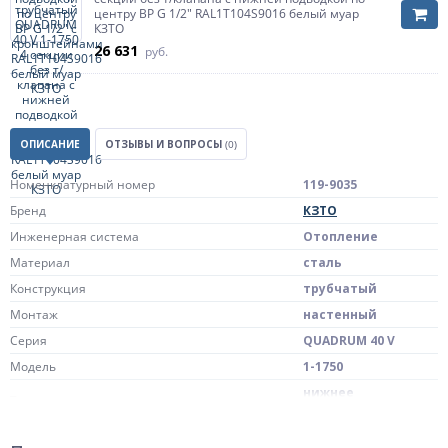
центру ВР G 1/2" RAL1Т104S9016 белый муар
КЗТО
26 631
руб.
ОПИСАНИЕ
ОТЗЫВЫ И ВОПРОСЫ
(0)
Номенклатурный номер
119-9035
Бренд
КЗТО
Инженерная система
Отопление
Материал
сталь
Конструкция
трубчатый
Монтаж
настенный
Серия
QUADRUM 40 V
Модель
1-1750
нижнее
Тип подключения
подключение
Сторона подключения
по центру