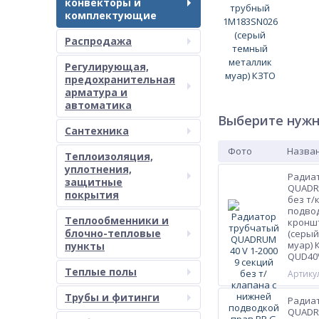
конвекторы и
комплектующие
Распродажа
Регулирующая,
предохранительная
арматура и
автоматика
Выберите нужн
Сантехника
Фото
Назван
Теплоизоляция,
уплотнения,
Радиа
защитные
QUADRU
покрытия
без т/
подвод
Теплообменники и
кронш
блочно-тепловые
(серый
муар) 
пункты
QUD40
Теплые полы
Артикул
Трубы и фитинги
Радиа
QUADRU