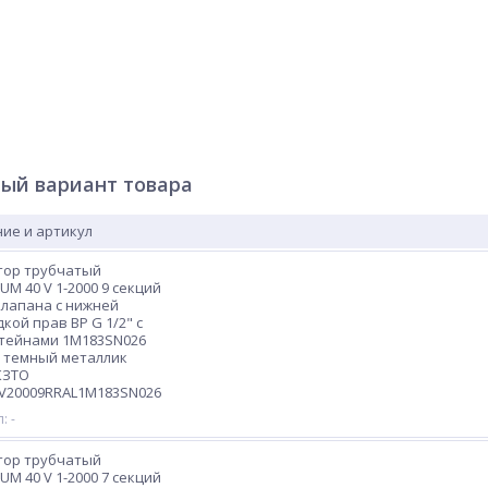
ый вариант товара
ие и артикул
тор трубчатый
M 40 V 1-2000 9 секций
клапана с нижней
кой прав ВР G 1/2" с
тейнами 1M183SN026
 темный металлик
КЗТО
V20009RRAL1M183SN026
: -
тор трубчатый
M 40 V 1-2000 7 секций