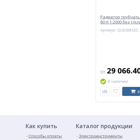
Радиатор трубчат
60 H 1-2000 без т/к
нижней подводкой
Артикул: QUD60H20005RAL1T104S
разнесенное ВР G 1/
трубный RAL1Т104S
муар КЗТО
29 066.4
От
В наличии
В
Как купить
Каталог продукции
Способы оплаты
Электроинструменты