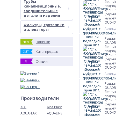
Трубы
без т/
подвод
канализационные,
кронш
соединительные
(серый
детали и изделия
муар) 
QUD40
Фильтры, грязевики
Артикул
и элеваторы
Радиа
Новинки
NEW
QUADRU
без т/
подвод
Хиты продаж
ХИТ
кронш
(серый
Скидки
%
муар) 
QUD40
Артикул
Радиа
QUADRU
без т/
подвод
Производители
кронш
(серый
ADL
Alca Plast
муар) 
QUD40
AQUAFLAX
AQUALINE