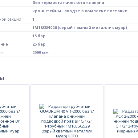
без термостатического клапана
кронштейны - входят в комплект поставки
ной секции
1
1M183SN026 (серый темный металлик муар)
15 бар
ение
25 бар
ие
2000 мм
При установке радиатора рекомендуется выд
расстояния:
- от пола до радиатора – 80…160 мм
ры
- от нижней поверхности подоконных панелей 
менее 60 мм.
20.32 кг
ия
Россия
4 секции
QUD40V20004RRAL1M183SN026