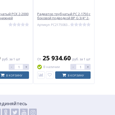
чатый РСК 2-2000
Радиатор трубчатый РС 2-1750 с
с нижней
боковой подводкой ВР G 3/4" 2-
 ВР G 1/2" 2-
трубный RAL 9016 (Белый) КЗТО
Артикул: РС2175083/4
005 (черный)
0
25 934.60
руб.
за 1 шт
От
руб.
за 1 шт
-
+
-
+
В наличии
В КОРЗИНУ
В КОРЗИНУ
единяйтесь