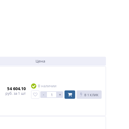
Цена
В наличии
54 604.10
руб.
за 1 шт
-
+
В 1 КЛИК