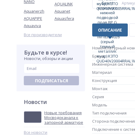
NANO
Артикул
AQUALINK
Aquanerzh
Aquanet
AQUAPIPE
Aquasfera
Aquaviva
ОПИСАНИЕ
Все производители
Номенклатурный ном
Будьте в курсе!
Бренд
Новости, обзоры и акции
Инженерная система
Материал
ПОДПИСАТЬСЯ
Конструкция
Монтаж
Серия
Новости
Модель
Новые требования
Тип подключения
Мосводоканала к
Сторона подключени
запорной арматуре
Подключение к систе
Все новости