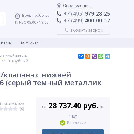
Определение...
+7 (495)
979-28-25
Время работы:
+7 (499)
400-00-17
ПН-ВС 09:00 - 19:00
ЗАКАЗАТЬ ЗВОНОК
ДИТЕЛИ
КОНТАКТЫ
ые трубчатые
1/2" 1-трубный
т/клапана с нижней
26 (серый темный металлик
28 737.40 руб.
AL1M183SN026
От
за
(0)
1 шт
В наличии