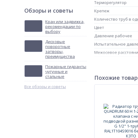
Терморегулятор
Обзоры и советы
Крепеж
Количество труб в од
Кран или задвижка,
рекомендации по
Цвет
выбору
Давление рабочее
Дисковые
Испытательное давл
поворотные
затворы,
Межосевое расстоян
преимущества
Пожарные гидранты
чугунные и
Монтаж радиатора
стальные
Похожие това
Все обзоры и советы
Масса нетто
Страна происхожден
Количество секций
Артикул