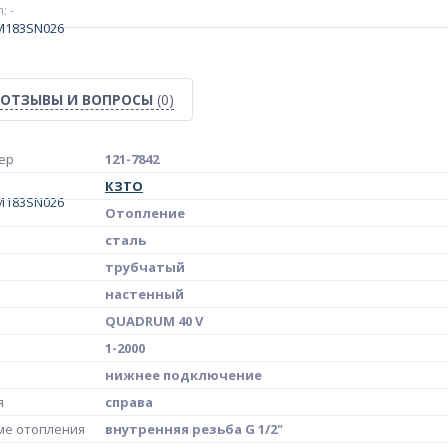
: -
ОТЗЫВЫ И ВОПРОСЫ
(0)
ер
121-7842
КЗТО
Отопление
сталь
трубчатый
настенный
QUADRUM 40 V
1-2000
нижнее подключение
я
справа
ме отопления
внутренняя резьба G 1/2"