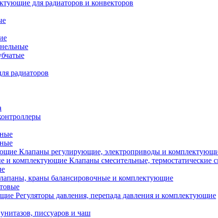
ктующие для радиаторов и конвекторов
ые
ие
анельные
убчатые
ля радиаторов
а
контроллеры
тные
ьные
Клапаны регулирующие, электроприводы и комплектующ
Клапаны смесительные, термостатические 
ые
лапаны, краны балансировочные и комплектующие
ытовые
Регуляторы давления, перепада давления и комплектующие
унитазов, писсуаров и чаш