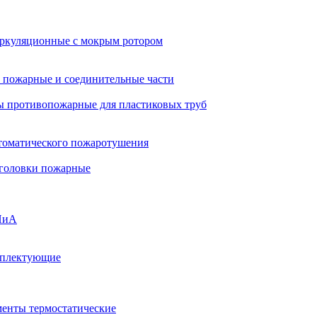
ркуляционные с мокрым ротором
 пожарные и соединительные части
 противопожарные для пластиковых труб
томатического пожаротушения
 головки пожарные
ПиА
мплектующие
менты термостатические