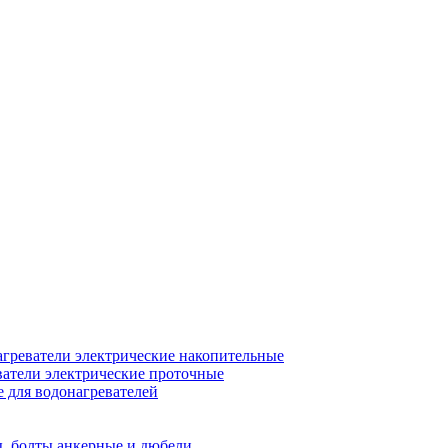
греватели электрические накопительные
атели электрические проточные
для водонагревателей
, болты анкерные и дюбели