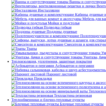
Ванны и сопутствующ
Венти
Инсталляции
Кабины душевые 
Мебель для ва
Мойки и подстолья
Подводка гибкая
Поддоны душевые
Полотенцесуши
Смесители и комплекту
Трапы
Ум
Унитазы, бач
Теплоизоляция, уплотнения, защитные покрытия
Асбокартон и пергамин
Паронит листовой
Прокладки
Теплоизол
Техпластина резиновая
Теплообменники и блочно-тепловые пункты
Блочные тепловые пункты