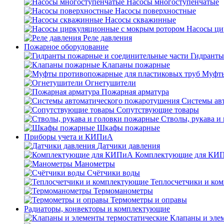
Насосы многоступенчатые
Насосы поверхностные
Насосы скважинные
Насосы ци
Реле давления
Пожарное оборудование
Гидранты
Клапаны пожарные
Муфты
Огнетушители
Пожарная арматура
Системы ав
Сопутствующие товары
Стволы, рукава и
Шкафы пожарные
Приборы учета и КИПиА
Датчики давления
Комплектующие для КИ
Манометры
Счётчики воды
Теплосчетчики и ко
Термоманометры
Термометры и оправы
Радиаторы, конвекторы и комплектующие
Клапаны и эле