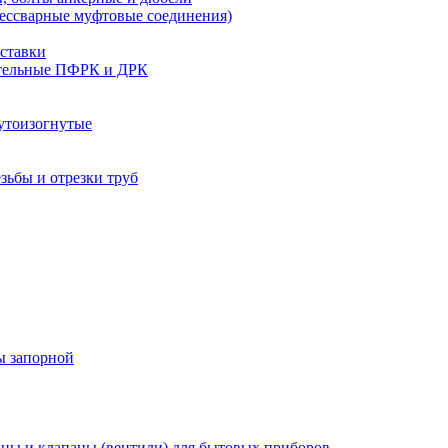
бессварные муфтовые соединения)
ставки
тельные ПФРК и ДРК
утоизогнутые
езьбы и отрезки труб
ы запорной
ны и клапаны (вентили) для бытовых приборов