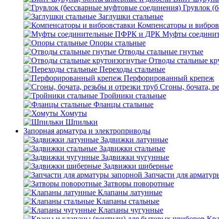
Грувлок (
Заглушки стальные
Компенсаторы и вибров
Муфты соедини
Опоры стальные
Отводы стальные гнутые
Отводы стальные кр
Переходы стальные
Перфорированный крепеж
Сгоны, бочата, р
Тройники стальные
Фланцы стальные
Хомуты
Шпильки
Запорная арматура и электроприводы
Задвижки латунные
Задвижки стальные
Задвижки чугунные
Задвижки шиберные
Запчасти для арматур
Затворы поворотные
Клапаны латунные
Клапаны стальные
Клапаны чугунные
Кра