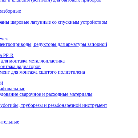
разборные
аны шаровые латунные со спускным устройством
ечек
ектроприводы, редукторы для арматуры запорной
а PP-R
 для монтажа металлопластика
монтажа радиаторов
мент для монтажа сшитого полиэтилена
ый
лифовальные
дование сварочное и расходные материалы
убогибы, труборезы и резьбонарезной инструмент
ительные