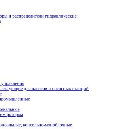
оры и распределители гидравлические
в
 управления
лектующие для насосов и насосных станций
е
 промышленные
фекальные
хим ротором
онсольные, консольно-моноблочные