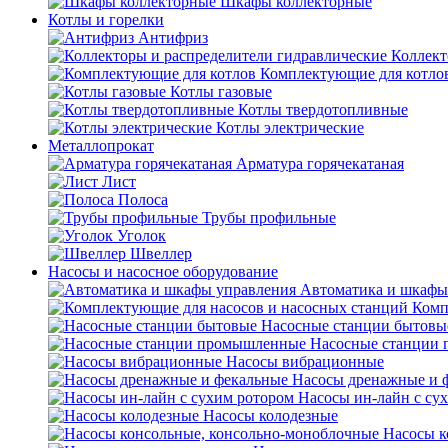
Шкафы коллекторные
Котлы и горелки
Антифриз
Коллект
Комплектующие для котло
Котлы газовые
Котлы твердотопливные
Котлы электрические
Металлопрокат
Арматура горячекатаная
Лист
Полоса
Трубы профильные
Уголок
Швеллер
Насосы и насосное оборудование
Автоматика и шкафы
Комп
Насосные станции бытовы
Насосные станции
Насосы вибрационные
Насосы дренажные и 
Насосы ин-лайн с су
Насосы колодезные
Насосы к