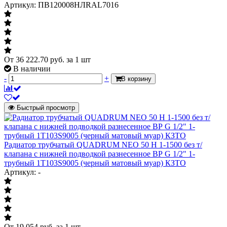
Артикул: ПВ120008НЛRAL7016
От
36 222.70
руб.
за 1 шт
В наличии
-
+
В корзину
Быстрый просмотр
Радиатор трубчатый QUADRUM NEO 50 H 1-1500 без т/
клапана с нижней подводкой разнесенное ВР G 1/2" 1-
трубный 1T103S9005 (черный матовый муар) КЗТО
Артикул: -
От
19 054
руб.
за 1 шт