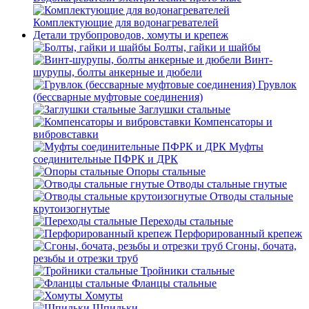
Комплектующие для водонагревателей
Детали трубопроводов, хомуты и крепеж
Болты, гайки и шайбы
Винт-
шурупы, болты анкерные и дюбели
Грувлок
(бессварные муфтовые соединения)
Заглушки стальные
Компенсаторы и
вибровставки
Муфты
соединительные ПФРК и ДРК
Опоры стальные
Отводы стальные гнутые
Отводы стальные
крутоизогнутые
Переходы стальные
Перфорированный крепеж
Сгоны, бочата,
резьбы и отрезки труб
Тройники стальные
Фланцы стальные
Хомуты
Шпильки