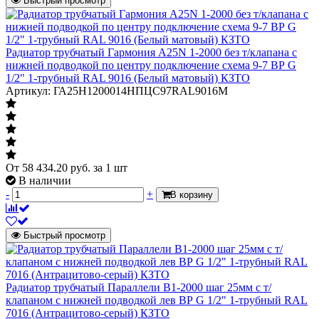
Быстрый просмотр
внутренняя
Подключение к системе отопления
резьба G 1/2"
с
Радиатор трубчатый Гармония А25N 1-2000 без т/клапана с
Терморегулятор
термостатическим
нижней подводкой по центру подключение схема 9-7 ВР G
клапаном
1/2" 1-трубный RAL 9016 (Белый матовый) КЗТО
Артикул: ГА25Н1200014НПЦС97RAL9016M
Присоединение термостатического
гайка М30х1,5
элемента
кронштейны -
входят в
Крепеж
комплект
поставки
От
58 434.20
руб.
за 1 шт
В наличии
Количество труб в одной секции
1
-
+
В корзину
Цвет
RAL 9010 (Белый)
Давление рабочее
10 бар
Быстрый просмотр
Масса нетто
8.64 кг
Страна происхождения
Россия
Радиатор трубчатый Параллели В1-2000 шаг 25мм с т/
Количество секций
16 секций
клапаном с нижней подводкой лев ВР G 1/2" 1-трубный RAL
7016 (Антрацитово-серый) КЗТО