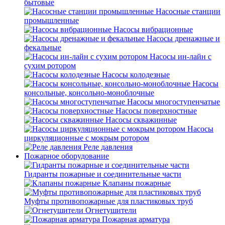
бытовые
Насосные станции
промышленные
Насосы вибрационные
Насосы дренажные и
фекальные
Насосы ин-лайн с
сухим ротором
Насосы колодезные
Насосы
консольные, консольно-моноблочные
Насосы многоступенчатые
Насосы поверхностные
Насосы скважинные
Насосы
циркуляционные с мокрым ротором
Реле давления
Пожарное оборудование
Гидранты пожарные и соединительные части
Клапаны пожарные
Муфты противопожарные для пластиковых труб
Огнетушители
Пожарная арматура