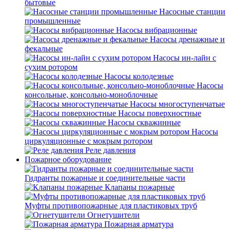
бытовые
Насосные станции
промышленные
Насосы вибрационные
Насосы дренажные и
фекальные
Насосы ин-лайн с
сухим ротором
Насосы колодезные
Насосы
консольные, консольно-моноблочные
Насосы многоступенчатые
Насосы поверхностные
Насосы скважинные
Насосы
циркуляционные с мокрым ротором
Реле давления
Пожарное оборудование
Гидранты пожарные и соединительные части
Клапаны пожарные
Муфты противопожарные для пластиковых труб
Огнетушители
Пожарная арматура