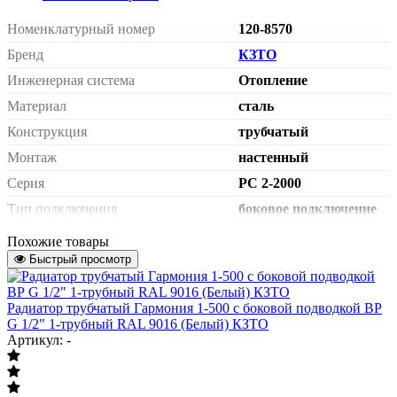
Номенклатурный номер
120-8570
Бренд
КЗТО
Инженерная система
Отопление
Материал
сталь
Конструкция
трубчатый
Монтаж
настенный
Серия
РС 2-2000
Тип подключения
боковое подключение
Сторона подключения
универсальная
Похожие товары
Быстрый просмотр
внутренняя резьба G
Подключение к системе отопления
1/2"
без термостатического
Радиатор трубчатый Гармония 1-500 с боковой подводкой ВР
Терморегулятор
клапана
G 1/2" 1-трубный RAL 9016 (Белый) КЗТО
Артикул: -
кронштейны - входят в
Крепеж
комплект поставки
Количество труб в одной секции
2