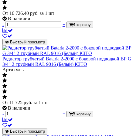
RAL 9005 (черный)
Цвет
матовый
От
16 726.40
руб.
за 1 шт
В наличии
Давление рабочее
15 бар
-
+
В корзину
Испытательное давление
25 бар
Межосевое расстояние
2000 мм
Быстрый просмотр
Высота радиатора
2040 мм
Глубина радиатора
100 мм
Радиатор трубчатый Bataria 2-2000 с боковой подводкой ВР G
Вес секции
3.24 кг
3/4" 2-трубный RAL 9016 (Белый) КЗТО
Артикул: -
Объем воды секции
1.25 л
Масса нетто
19.44 кг
Страна происхождения
Россия
Количество секций
6 секций
От
11 725
руб.
за 1 шт
Артикул
РС22000612RAL9005М
В наличии
-
+
В корзину
Быстрый просмотр