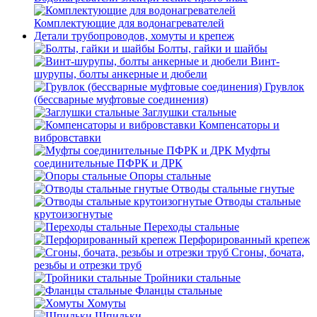
Комплектующие для водонагревателей
Детали трубопроводов, хомуты и крепеж
Болты, гайки и шайбы
Винт-
шурупы, болты анкерные и дюбели
Грувлок
(бессварные муфтовые соединения)
Заглушки стальные
Компенсаторы и
вибровставки
Муфты
соединительные ПФРК и ДРК
Опоры стальные
Отводы стальные гнутые
Отводы стальные
крутоизогнутые
Переходы стальные
Перфорированный крепеж
Сгоны, бочата,
резьбы и отрезки труб
Тройники стальные
Фланцы стальные
Хомуты
Шпильки