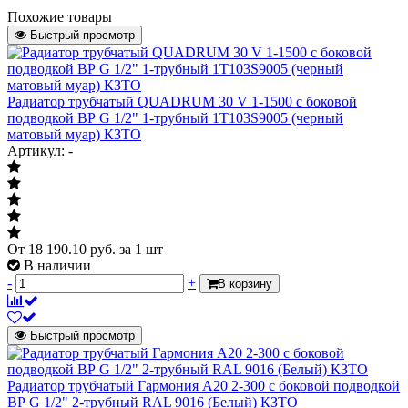
Похожие товары
Сторона подключения
универсальная
Быстрый просмотр
внутренняя резьба
Подключение к системе отопления
G 1/2"
с
Радиатор трубчатый QUADRUM 30 V 1-1500 с боковой
Терморегулятор
термостатическим
подводкой ВР G 1/2" 1-трубный 1T103S9005 (черный
клапаном
матовый муар) КЗТО
Артикул: -
Присоединение термостатического
гайка М30х1,5
элемента
заказывается
Элемент термостатический
отдельно
кронштейны -
От
18 190.10
руб.
за 1 шт
Крепеж
входят в комплект
В наличии
поставки
-
+
В корзину
Количество труб в одной секции
3
RAL 7024
Быстрый просмотр
Цвет
(Графитовый
серый) матовый
Давление рабочее
10 бар
Радиатор трубчатый Гармония А20 2-300 с боковой подводкой
ВР G 1/2" 2-трубный RAL 9016 (Белый) КЗТО