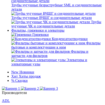
Трубы чугунные безраструбные SML и соединительные
детали
Трубы чугунные ВЧШГ и соединительные детали
Трубы
чугунные ЧК и соединительные детали
Фильтры, грязевики и элеваторы
Грязевики
Конденсатоотводчики
Фильтры
бытовые и комплектующие к ним
Фильтры и
запчасти для фильтров
Элеваторы и
элеваторные узлы
New
Новинки
Хит
Хиты продаж
%
Скидки
Производители
ADL