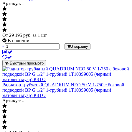
Испытательное давление
25 бар
Артикул: -
Межосевое расстояние (нижние
50 мм
подключение)
Высота радиатора
340 мм
Глубина радиатора
160 мм
От
29 195
руб.
за 1 шт
Масса нетто
В наличии
8.37 кг
-
+
В корзину
Страна происхождения
Россия
радиатор в сборе
(радиатор, пробка
Быстрый просмотр
- 2 шт., кран
Маевского,
Комплект поставки
клапан
термостатический,
Радиатор трубчатый QUADRUM NEO 50 V 1-750 с боковой
упаковка) - 1 шт.,
подводкой ВР G 1/2" 1-трубный 1T103S9005 (черный
паспорт - 1 шт.
матовый муар) КЗТО
Артикул: -
Количество секций
9 секций
Номинальный тепловой поток при
dT=70 oC 95/85/20 oC
Номинальный тепловой поток при
dT=70 oC 95/85/20 oC