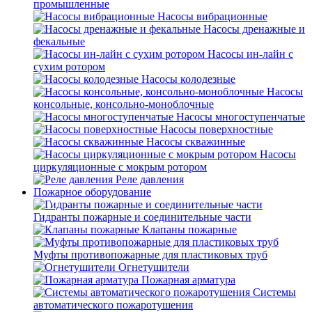
промышленные
Насосы вибрационные
Насосы дренажные и
фекальные
Насосы ин-лайн с
сухим ротором
Насосы колодезные
Насосы
консольные, консольно-моноблочные
Насосы многоступенчатые
Насосы поверхностные
Насосы скважинные
Насосы
циркуляционные с мокрым ротором
Реле давления
Пожарное оборудование
Гидранты пожарные и соединительные части
Клапаны пожарные
Муфты противопожарные для пластиковых труб
Огнетушители
Пожарная арматура
Системы
автоматического пожаротушения