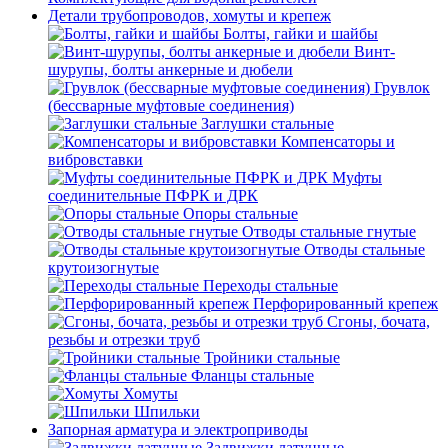
Детали трубопроводов, хомуты и крепеж
Болты, гайки и шайбы
Винт-
шурупы, болты анкерные и дюбели
Грувлок
(бессварные муфтовые соединения)
Заглушки стальные
Компенсаторы и
вибровставки
Муфты
соединительные ПФРК и ДРК
Опоры стальные
Отводы стальные гнутые
Отводы стальные
крутоизогнутые
Переходы стальные
Перфорированный крепеж
Сгоны, бочата,
резьбы и отрезки труб
Тройники стальные
Фланцы стальные
Хомуты
Шпильки
Запорная арматура и электроприводы
Задвижки латунные