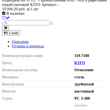
подводкой ВР G 1/2" с кронштейнами RAL 7024 (Графитовый
серый) матовый КЗТО
Артикул: -
19 094.20
руб.
за 1 шт
В наличии
-
+
В 1 клик
Описание
Отзывы и вопросы
Номенклатурный номер
119-7108
Бренд
КЗТО
Инженерная система
Отопление
Материал
сталь
Конструкция
трубчатый
Монтаж
настенный
Серия
РС 3-300
нижнее
Тип подключения
подключение