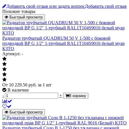
нижнее
Добавить свой отзыв или задать вопрос
Добавить свой отзыв
Тип подключения
подключение
Похожие товары
Сторона подключения
Быстрый просмотр
универсальная
внутренняя резьба
Подключение к системе отопления
G 1/2"
Радиатор трубчатый QUADRUM 50 V 1-500 с боковой
без
подводкой ВР G 1/2" 1-трубный RAL1Т104S9016 белый муар
Терморегулятор
термостатического
КЗТО
клапана
Артикул: -
Количество труб в одной секции
1
Цвет
RAL 9016 (Белый)
Масса нетто
13.55 кг
Страна происхождения
Россия
От
10 229.50
руб.
за 1 шт
В наличии
Количество секций
5 секций
-
+
В корзину
Отапливаемая площадь
Отапливаемая площадь
Быстрый просмотр
Подбор отопительного прибора по
площади помещения несет
рекомендательный характер. За основу
Радиатор трубчатый Соло В 1-1250 без т/клапана с нижней