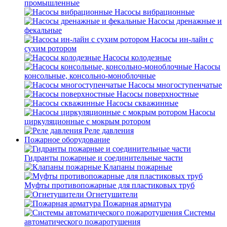
промышленные
Насосы вибрационные
Насосы дренажные и
фекальные
Насосы ин-лайн с
сухим ротором
Насосы колодезные
Насосы
консольные, консольно-моноблочные
Насосы многоступенчатые
Насосы поверхностные
Насосы скважинные
Насосы
циркуляционные с мокрым ротором
Реле давления
Пожарное оборудование
Гидранты пожарные и соединительные части
Клапаны пожарные
Муфты противопожарные для пластиковых труб
Огнетушители
Пожарная арматура
Системы
автоматического пожаротушения