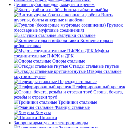
Детали трубопроводов, хомуты и крепеж
Болты, гайки и шайбы
Винт-
шурупы, болты анкерные и дюбели
Грувлок
(бессварные муфтовые соединения)
Заглушки стальные
Компенсаторы и
вибровставки
Муфты
соединительные ПФРК и ДРК
Опоры стальные
Отводы стальные гнутые
Отводы стальные
крутоизогнутые
Переходы стальные
Перфорированный крепеж
Сгоны, бочата,
резьбы и отрезки труб
Тройники стальные
Фланцы стальные
Хомуты
Шпильки
Запорная арматура и электроприводы
Задвижки латунные