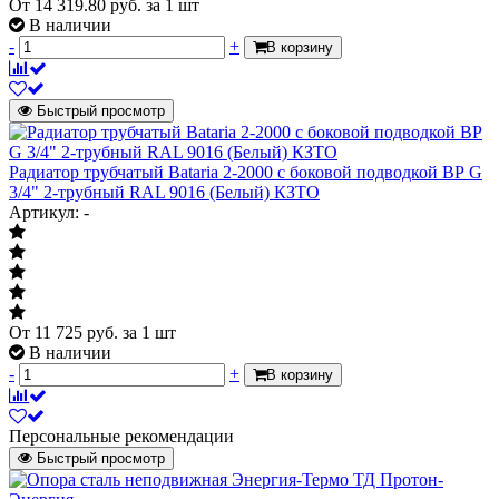
От
14 319.80
руб.
за 1 шт
условиях :температурном напоре
В наличии
(разности среднеарифметической
-
+
В корзину
температуры теплоносителя в
радиаторе и температуры воздуха в
изотермической камере) при Δt70 оС,
Быстрый просмотр
температура воздуха в камере 20+/-1,5
oC;расход теплоносителя через прибор
360 кг/ч (0,1 кг/с);движение
Радиатор трубчатый Bataria 2-2000 с боковой подводкой ВР G
теплоносителя по схеме сверху-вниз.
3/4" 2-трубный RAL 9016 (Белый) КЗТО
Артикул: -
От
11 725
руб.
за 1 шт
В наличии
-
+
В корзину
Персональные рекомендации
Быстрый просмотр