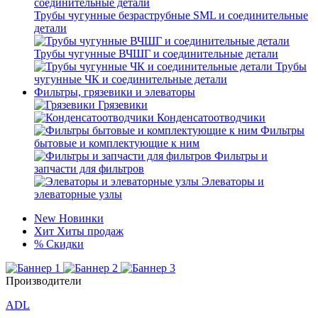
Трубы чугунные безраструбные SML и соединительные
детали
Трубы чугунные ВЧШГ и соединительные детали
Трубы
чугунные ЧК и соединительные детали
Фильтры, грязевики и элеваторы
Грязевики
Конденсатоотводчики
Фильтры
бытовые и комплектующие к ним
Фильтры и
запчасти для фильтров
Элеваторы и
элеваторные узлы
New
Новинки
Хит
Хиты продаж
%
Скидки
Производители
ADL