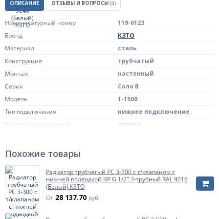
ОПИСАНИЕ
ОТЗЫВЫ И ВОПРОСЫ
(0)
Номенклатурный номер
119-6123
Бренд
КЗТО
Материал
сталь
Конструкция
трубчатый
Монтаж
настенный
Серия
Соло В
Модель
1-1500
Тип подключения
нижнее подключение
Сторона подключения
справа
Подключение к системе отопления
внутренняя резьба G 1/2"
без термостатического
Похожие товары
Терморегулятор
клапана
Количество труб в одной секции
1
Радиатор трубчатый РС 3-300 с т/клапаном с
нижней подводкой ВР G 1/2" 3-трубный RAL 9016
Цвет
RAL 9016 (Белый)
(Белый) КЗТО
Масса нетто
11.5 кг
28 137.70
От
руб.
Страна происхождения
Россия