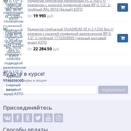
Радиатор трубчатый напольный РС 2-500 с т/
Количество секций
5 секций
клапаном с нижней подводкой прав ВР G 1/2" 2-
трубный RAL 9016 (Белый) КЗТО
19 993
От
руб.
Радиатор трубчатый QUADRUM 30 H 2-1250 без т/
клапана с нижней подводкой разнесенное ВР G
1/2" 2-трубный 1T103S9005 (черный матовый
муар) КЗТО
22 284.50
От
руб.
Будьте в курсе!
Новости, обзоры и акции
ПОДПИСАТЬСЯ
Присоединяйтесь
Способы оплаты