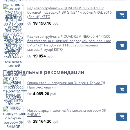
Количество труб в одной секции
2
Радиатор трубчатый QUADRUM 30 V 1-1500 с
боковой подводкой ВР G 1/2" 1-трубный RAL 9016
Цвет
Технолак
(Белый) КЗТО
Масса нетто
8.56 кг
18 190.10
От
руб.
Страна происхождения
Россия
Радиатор трубчатый QUADRUM NEO 50 H 1-1500
Количество секций
8 секций
без т/клапана с нижней подводкой разнесенное
Артикул
TUB 2057-08-TL
ВР G 1/2" 1-трубный 1T103S9005 (черный
матовый муар) КЗТО
19 054
От
руб.
Персональные рекомендации
Опора сталь неподвижная Энергия-Термо ТД
Протон-Энергия
4 085.20
От
руб.
Насос циркуляционный с мокрым ротором XP
SHIMGE
28 164.20
От
руб.