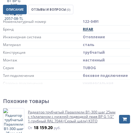
ОПИСАНИЕ
ОТЗЫВЫ И ВОПРОСЫ
(0)
Номенклатурный номер
122-0491
Бренд
RIFAR
Инженерная система
Отопление
Материал
сталь
Конструкция
трубчатый
Монтаж
настенный
Серия
TUBOG
Тип подключения
боковое подключение
Сторона подключения
универсальная
Схема подключения к системе отопления
подключение B1
внутренняя резьба G
Похожие товары
Подключение к системе отопления
3/4"
без
Радиатор трубчатый Параллели В1-300 шаг 25мм
Терморегулятор
термостатического
с т/клапаном с нижней подводкой прав ВР G 1/2"
клапана
1-трубный RAL 7044 (Серый шёлк) КЗТО
18 159.20
кронштейны - входят в
От
руб.
Крепеж
комплект поставки