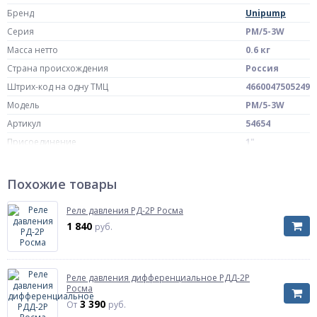
Бренд
Unipump
Серия
РМ/5-3W
Масса нетто
0.6 кг
Страна происхождения
Россия
Штрих-код на одну ТМЦ
4660047505249
Модель
РМ/5-3W
Артикул
54654
Присоединение
1"
Рабочая среда
Вода
Единица измерения давления
бар
Похожие товары
Диапазон настройки
Диапазон настройки
Реле давления РД-2Р Росма
1-4.5
Нижний и верхний предел настройки давления.
1 840
руб.
Реле давления дифференциальное РДД-2Р
Росма
3 390
От
руб.