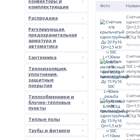
конвекторы и
Фото
Назван
комплектующие
Счётчи
Распродажа
одност
Qn=2,5
Регулирующая,
резьба
предохранительная
ВСХд 
арматура и
Артикул
автоматика
Счётчи
Сантехника
одност
50С L=
Теплоизоляция,
импуль
уплотнения,
Тепло
защитные
Артикул
покрытия
Счётчи
Теплообменники и
одност
блочно-тепловые
Qn=1,5
пункты
резьба
ВСХд 
Теплые полы
Артикул
Трубы и фитинги
Счётчи