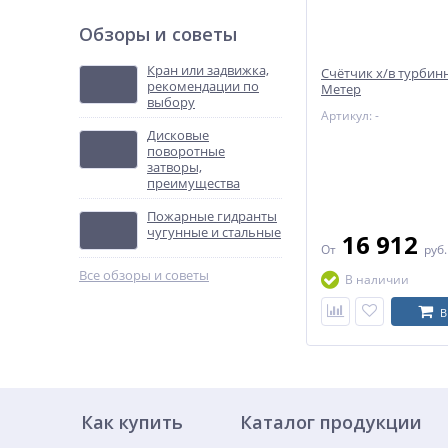
Обзоры и советы
Кран или задвижка,
Счётчик х/в турбин
рекомендации по
Метер
выбору
Артикул: -
Дисковые
поворотные
затворы,
преимущества
Пожарные гидранты
чугунные и стальные
16 912
От
руб
Все обзоры и советы
В наличии
В
Как купить
Каталог продукции