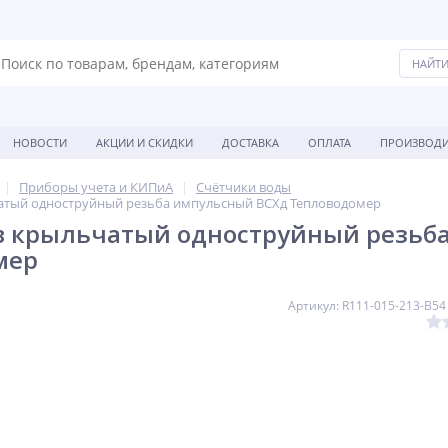
НОВОСТИ
АКЦИИ И СКИДКИ
ДОСТАВКА
ОПЛАТА
ПРОИЗВОДИ
Приборы учета и КИПиА
Счётчики воды
чатый одноструйный резьба импульсный ВСХд Тепловодомер
/в крыльчатый одноструйный резьб
мер
Артикул: R111-015-213-B54