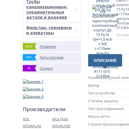
однос
Трубы
композ
канализационные,
15 Ру1
соединительные
L=110м
детали и изделия
импуль
Теплов
Фильтры, грязевики
213-B5
и элеваторы
Артикул
Новинки
NEW
Хиты продаж
ХИТ
ОПИСАНИЕ
Скидки
%
Номенклатурный ном
Бренд
Тип устройства
Степень защиты
Производители
Тип присоединения
Масса нетто
ADL
Alca Plast
Страна происхождени
AQUAFLAX
AQUALINE