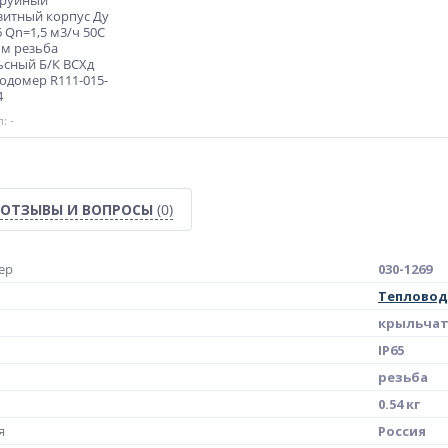
труйный
итный корпус Ду
6 Qn=1,5 м3/ч 50С
м резьба
сный Б/К ВСХд
одомер R111-015-
4
: -
ОТЗЫВЫ И ВОПРОСЫ
(0)
ер
030-1269
Теплово
крыльчат
IP65
резьба
0.54 кг
я
Россия