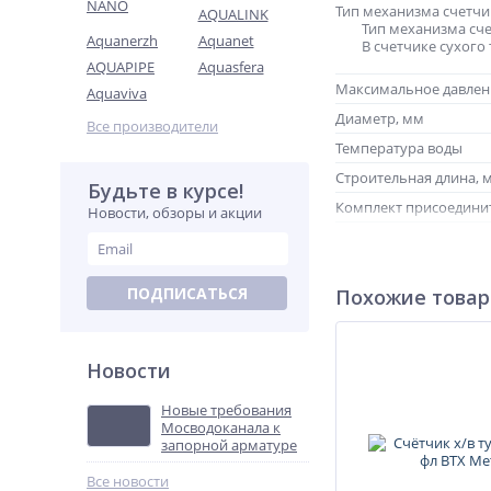
NANO
Тип механизма счетчи
AQUALINK
Тип механизма сч
Aquanerzh
Aquanet
В счетчике сухого
AQUAPIPE
Aquasfera
Максимальное давлен
Aquaviva
Диаметр, мм
Все производители
Температура воды
Строительная длина, 
Будьте в курсе!
Комплект присоедини
Новости, обзоры и акции
Цена импульса
ПОДПИСАТЬСЯ
Похожие това
Новости
Новые требования
Мосводоканала к
запорной арматуре
Все новости