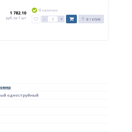
В наличии
1 782.10
руб.
за 1 шт
-
+
В 1 КЛИК
домер
ый одноструйный