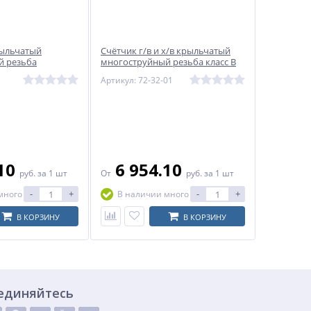
рыльчатый
Счётчик г/в и х/в крыльчатый
й резьба
многоструйный резьба класс В
ВСХд Водомер
ВСКМ 90 Декаст IP67
Артикул: 72-32-01
.10
6 954.10
руб.
за 1 шт
От
руб.
за 1 шт
-
+
-
+
много
В наличии много
В КОРЗИНУ
В КОРЗИНУ
единяйтесь