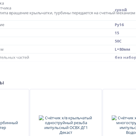
ка
етчика
сухой
 типа вращение крыльчатки, турбины передается на счетный механизм
ие
Ру16
15
50С
мм
L=80мм
тельных частей
без набо
1л/имп
ры