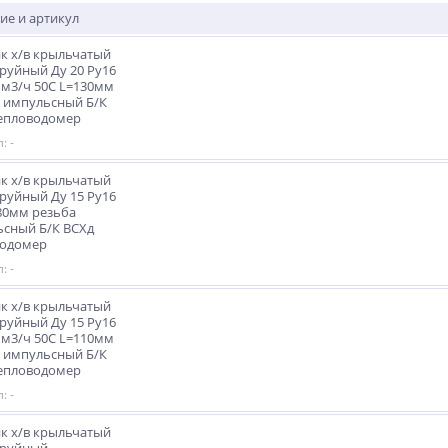
ие и артикул
к х/в крыльчатый
руйный Ду 20 Ру16
 м3/ч 50С L=130мм
 импульсный Б/К
Тепловодомер
: -
к х/в крыльчатый
руйный Ду 15 Ру16
80мм резьба
сный Б/К ВСХд
водомер
: -
к х/в крыльчатый
руйный Ду 15 Ру16
 м3/ч 50С L=110мм
 импульсный Б/К
Тепловодомер
: -
к х/в крыльчатый