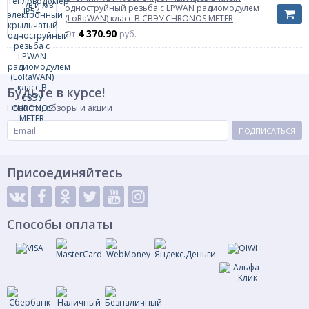
одноструйный резьба с LPWAN радиомодулем
Строительная длина, мм
L=200мм
(LoRaWAN) класс В СВЭУ CHRONOS METER
Установка в
4 370.90
От
руб.
горизонтальных
Условия монтажа
и вертикальных
трубопроводах
Количество крепежных отверстий фланцев
4 шт
Будьте в курсе!
Новости, обзоры и акции
ПОДПИСАТЬСЯ
Присоединяйтесь
Способы оплаты