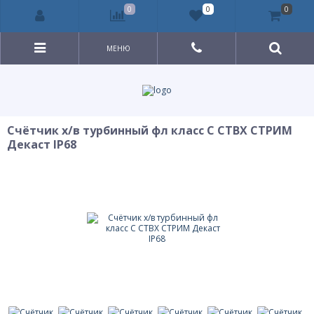
0
0
0
МЕНЮ
Счётчик х/в турбинный фл класс C СТВХ СТРИМ
Декаст IP68