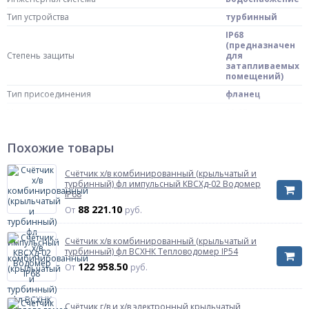
Тип устройства
турбинный
IP68
(предназначен
Степень защиты
для
затапливаемых
помещений)
Тип присоединения
фланец
Масса нетто
11.35 кг
Страна происхождения
Россия
Похожие товары
Штрих-код на одну ТМЦ
4610214200507
Тип механизма счетчика
Счётчик х/в комбинированный (крыльчатый и
Тип механизма счетчика
турбинный) фл импульсный КВСХд-02 Водомер
В счетчике сухого типа вращение крыльчатки,
сухой
IP68
турбины передается на счетный механизм
посредством магнитных муфт.
88 221.10
От
руб.
Типоразмер
СТВХ-65 "СТРИМ"
Счётчик х/в комбинированный (крыльчатый и
Максимальное давление
турбинный) фл ВСХНК Тепловодомер IP54
Ру16
122 958.50
От
руб.
Диаметр, мм
65
Температура воды
50С
Артикул
711-65-01
Счётчик г/в и х/в электронный крыльчатый