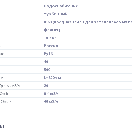
Водоснабжение
турбинный
IP68 (предназначен для затапливаемых 
фланец
10.3 кг
я
Россия
ие
Ру16
40
50С
мм
L=200мм
Qном, м3/ч
20
 Qmin
0,4 м3/ч
й Qmax
40 м3/ч
х отверстий фланцев
4 шт
ры