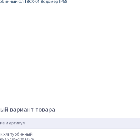
ый вариант товара
ие и артикул
к х/в турбинный
 Ру16 Qn=400 м3/ч