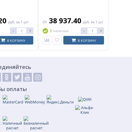
.20
38 937.40
руб.
за 1 шт
От
руб.
за 1 шт
-
+
-
+
В наличии
В КОРЗИНУ
В КОРЗИНУ
единяйтесь
бы оплаты