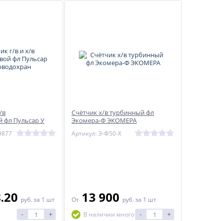
/в
Счётчик х/в турбинный фл
й фл Пульсар У
Экомера-Ф ЭКОМЕРА
н
9877
Артикул: Э-Ф50-Х
8.20
13 900
руб.
за 1 шт
От
руб.
за 1 шт
-
+
-
+
В наличии много