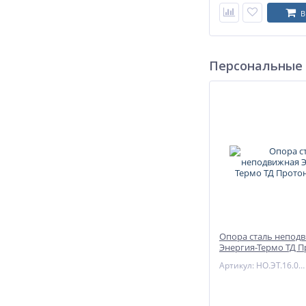
В
Персональные
Опора сталь непод
Энергия-Термо ТД П
Энергия
Артикул: НО.ЭТ.16.015.21.2.C