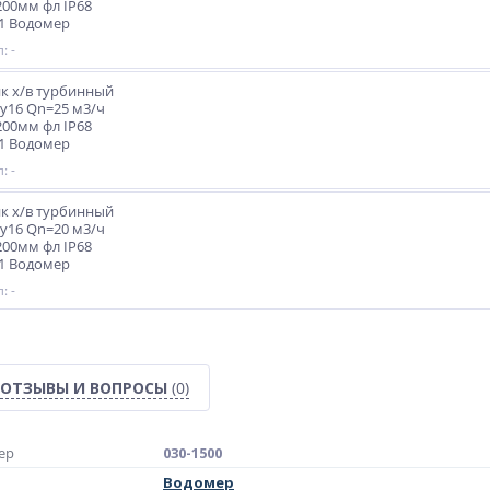
200мм фл IP68
1 Водомер
: -
к х/в турбинный
Ру16 Qn=25 м3/ч
200мм фл IP68
1 Водомер
: -
к х/в турбинный
Ру16 Qn=20 м3/ч
200мм фл IP68
1 Водомер
: -
ОТЗЫВЫ И ВОПРОСЫ
(0)
ер
030-1500
Водомер