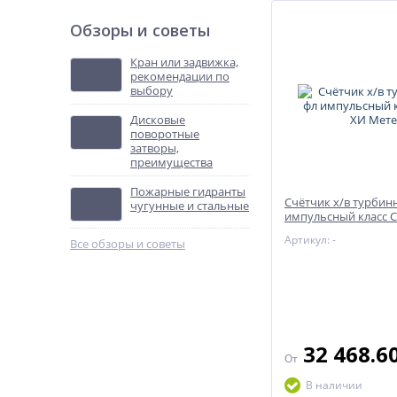
Обзоры и советы
Кран или задвижка,
рекомендации по
выбору
Дисковые
поворотные
затворы,
преимущества
Пожарные гидранты
Счётчик х/в турбин
чугунные и стальные
импульсный класс C
Метер
Артикул: -
Все обзоры и советы
32 468.6
От
В наличии