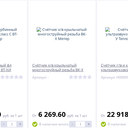
ный фл
Счётчик х/в крыльчатый
Счётчик г/в и х
 ВТ-ХИ
многоструйный резьба ВК-Х
ультразвуково
Метер
Тепловодохра
Артикул: -
Артикул: Н0000
0
6 269.60
22 91
руб.
за 1 шт
От
руб.
за 1 шт
От
-
+
-
+
В наличии много
В наличии