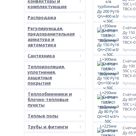
конвекторы и
50С L=
комплектующие
ТВСХ-0
Артикул
Распродажа
Счётчи
Регулирующая,
Ду 150
предохранительная
50С L=
арматура и
ТВСХ-0
автоматика
Артикул
Сантехника
Счётчи
Ду 100
Теплоизоляция,
50С L=
уплотнения,
ТВСХ-0
защитные
покрытия
Артикул
Теплообменники и
Счётчи
блочно-тепловые
Ду 80 
50С L=
пункты
ТВСХ-0
Теплые полы
Артикул
Трубы и фитинги
Счётчи
Ду 65 