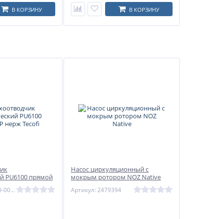
В КОРЗИНУ
В КОРЗИНУ
чик
Насос циркуляционный с
й PU6100 прямой
мокрым ротором NOZ Native
Артикул: PU6100-0015
Артикул: 2479394