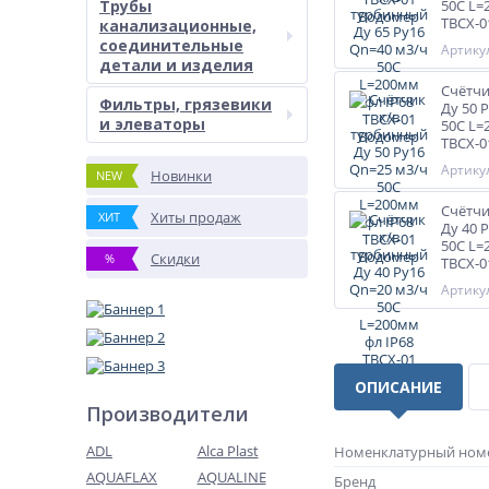
Трубы
50С L=
ТВСХ-0
канализационные,
соединительные
Артикул
детали и изделия
Счётчи
Фильтры, грязевики
Ду 50 
и элеваторы
50С L=
ТВСХ-0
Артикул
Новинки
NEW
Счётчи
Хиты продаж
ХИТ
Ду 40 
50С L=
Скидки
%
ТВСХ-0
Артикул
ОПИСАНИЕ
Производители
ADL
Alca Plast
Номенклатурный ном
AQUAFLAX
AQUALINE
Бренд