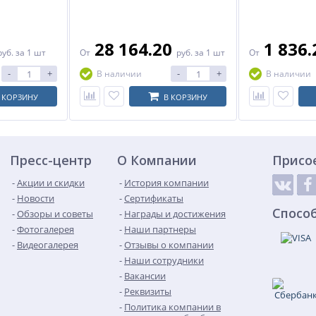
28 164.20
1 836
руб.
за 1 шт
От
руб.
за 1 шт
От
-
+
-
+
В наличии
В наличии
 КОРЗИНУ
В КОРЗИНУ
Пресс-центр
О Компании
Присо
Акции и скидки
История компании
Новости
Сертификаты
Спосо
Обзоры и советы
Награды и достижения
Фотогалерея
Наши партнеры
Видеогалерея
Отзывы о компании
Наши сотрудники
Вакансии
Реквизиты
Политика компании в