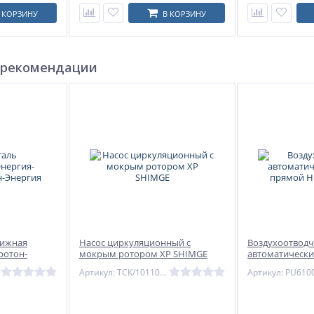
 КОРЗИНУ
В КОРЗИНУ
 рекомендации
вижная
Насос циркуляционный с
Воздухоотвод
ротон-
мокрым ротором XP SHIMGE
автоматически
НР нерж Tecofi
Артикул: ТСК/10110100235