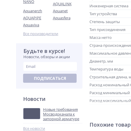
NANO
AQUALINK
Инженерная система
Aquanerzh
Aquanet
Тип устройства
AQUAPIPE
Aquasfera
Степень защиты
Aquaviva
Тип присоединения
Все производители
Масса нетто
Страна происхождени
Будьте в курсе!
Максимальное давлен
Новости, обзоры и акции
Диаметр, мм
Температура воды
Строительная длина, 
ПОДПИСАТЬСЯ
Расход номинальный 
Расход минимальный
Новости
Расход максимальны
Количество крепежны
Новые требования
Мосводоканала к
запорной арматуре
Похожие това
Все новости