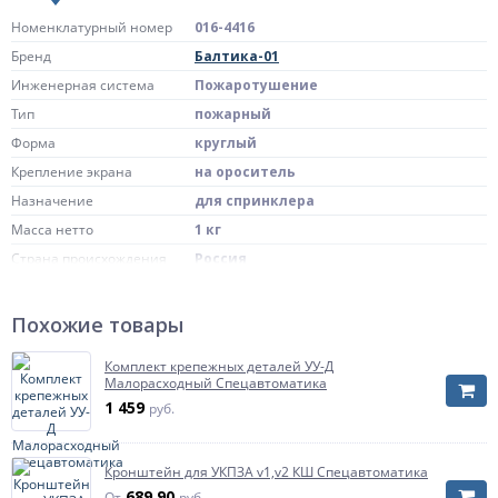
Номенклатурный номер
016-4416
Бренд
Балтика-01
Инженерная система
Пожаротушение
Тип
пожарный
Форма
круглый
Крепление экрана
на ороситель
Назначение
для спринклера
Масса нетто
1 кг
Страна происхождения
Россия
Размер
D=400 мм
Похожие товары
Комплект крепежных деталей УУ-Д
Малорасходный Спецавтоматика
1 459
руб.
Кронштейн для УКПЗА v1,v2 КШ Спецавтоматика
689.90
От
руб.