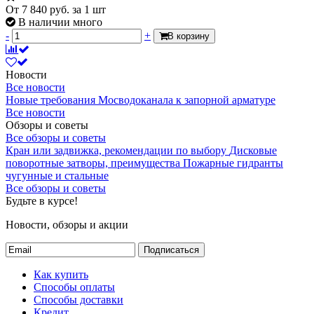
От
7 840
руб.
за 1 шт
Присоединительный размер
В наличии много
Присоединительный размер
-
+
В корзину
Указывает тип и размер
1/2"
присоединительной резьбы арматуры
Новости
системы
Все новости
Новые требования Мосводоканала к запорной арматуре
Артикул
2287303
Все новости
Обзоры и советы
Все обзоры и советы
Кран или задвижка, рекомендации по выбору
Дисковые
поворотные затворы, преимущества
Пожарные гидранты
чугунные и стальные
Все обзоры и советы
Будьте в курсе!
Новости, обзоры и акции
Подписаться
Как купить
Способы оплаты
Способы доставки
Кредит