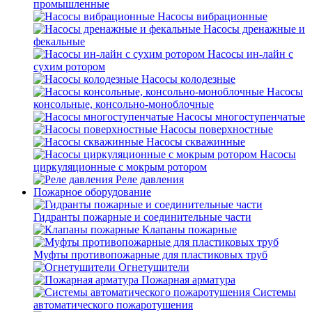
промышленные
Насосы вибрационные
Насосы дренажные и
фекальные
Насосы ин-лайн с
сухим ротором
Насосы колодезные
Насосы
консольные, консольно-моноблочные
Насосы многоступенчатые
Насосы поверхностные
Насосы скважинные
Насосы
циркуляционные с мокрым ротором
Реле давления
Пожарное оборудование
Гидранты пожарные и соединительные части
Клапаны пожарные
Муфты противопожарные для пластиковых труб
Огнетушители
Пожарная арматура
Системы
автоматического пожаротушения