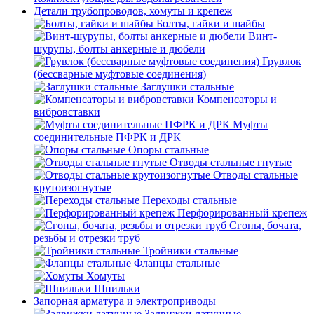
Детали трубопроводов, хомуты и крепеж
Болты, гайки и шайбы
Винт-
шурупы, болты анкерные и дюбели
Грувлок
(бессварные муфтовые соединения)
Заглушки стальные
Компенсаторы и
вибровставки
Муфты
соединительные ПФРК и ДРК
Опоры стальные
Отводы стальные гнутые
Отводы стальные
крутоизогнутые
Переходы стальные
Перфорированный крепеж
Сгоны, бочата,
резьбы и отрезки труб
Тройники стальные
Фланцы стальные
Хомуты
Шпильки
Запорная арматура и электроприводы
Задвижки латунные