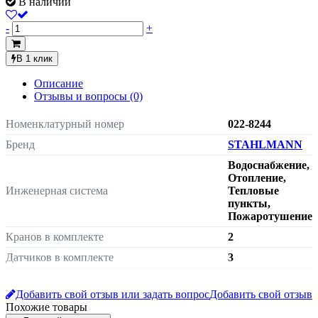
В наличии
-
+
В 1 клик
Описание
Отзывы и вопросы
(0)
Номенклатурный номер
022-8244
Бренд
STAHLMANN
Водоснабжение,
Отопление,
Инженерная система
Тепловые
пункты,
Пожаротушение
Кранов в комплекте
2
Датчиков в комплекте
3
Модель устройства
Smart
Добавить свой отзыв или задать вопрос
Добавить свой отзыв
Тип присоединения
Похожие товары
Тип присоединения