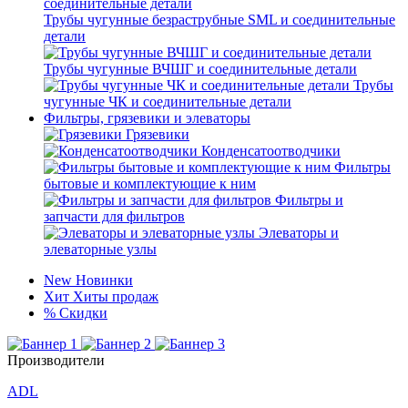
Трубы чугунные безраструбные SML и соединительные
детали
Трубы чугунные ВЧШГ и соединительные детали
Трубы
чугунные ЧК и соединительные детали
Фильтры, грязевики и элеваторы
Грязевики
Конденсатоотводчики
Фильтры
бытовые и комплектующие к ним
Фильтры и
запчасти для фильтров
Элеваторы и
элеваторные узлы
New
Новинки
Хит
Хиты продаж
%
Скидки
Производители
ADL