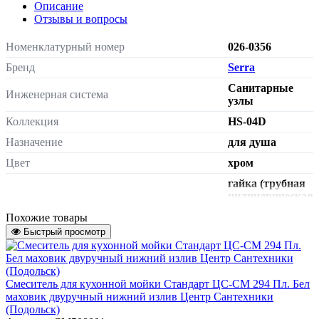
Описание
Отзывы и вопросы
Номенклатурный номер
026-0356
Бренд
Serra
Санитарные
Инженерная система
узлы
Коллекция
HS-04D
Назначение
для душа
Цвет
хром
гайка (трубная
цилиндрическая
Шланг для душа, подключение смеситель/
резьба)/конус
Похожие товары
лейка
(трубная
Быстрый просмотр
цилиндрическая
резьба)
трубная
Подключение шланга к смесителю
цилиндрическая
Смеситель для кухонной мойки Стандарт ЦС-СМ 294 Пл. Бел
резьба G 1/2"
маховик двуручный нижний излив Центр Сантехники
(Подольск)
трубная