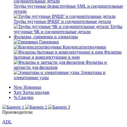
Трубы чугунные безраструбные SML и соединительные
детали
Трубы чугунные ВЧШГ и соединительные детали
Трубы
чугунные ЧК и соединительные детали
Фильтры, грязевики и элеваторы
Грязевики
Конденсатоотводчики
Фильтры
бытовые и комплектующие к ним
Фильтры и
запчасти для фильтров
Элеваторы и
элеваторные узлы
New
Новинки
Хит
Хиты продаж
%
Скидки
Производители
ADL