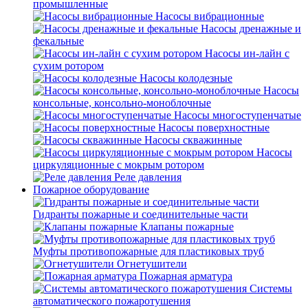
промышленные
Насосы вибрационные
Насосы дренажные и
фекальные
Насосы ин-лайн с
сухим ротором
Насосы колодезные
Насосы
консольные, консольно-моноблочные
Насосы многоступенчатые
Насосы поверхностные
Насосы скважинные
Насосы
циркуляционные с мокрым ротором
Реле давления
Пожарное оборудование
Гидранты пожарные и соединительные части
Клапаны пожарные
Муфты противопожарные для пластиковых труб
Огнетушители
Пожарная арматура
Системы
автоматического пожаротушения