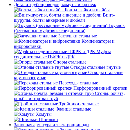
Детали трубопроводов, хомуты и крепеж
Болты, гайки и шайбы
Винт-
шурупы, болты анкерные и дюбели
Грувлок
(бессварные муфтовые соединения)
Заглушки стальные
Компенсаторы и
вибровставки
Муфты
соединительные ПФРК и ДРК
Опоры стальные
Отводы стальные гнутые
Отводы стальные
крутоизогнутые
Переходы стальные
Перфорированный крепеж
Сгоны, бочата,
резьбы и отрезки труб
Тройники стальные
Фланцы стальные
Хомуты
Шпильки
Запорная арматура и электроприводы
Задвижки латунные