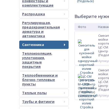
конвекторы и
комплектующие
Распродажа
Выберите нужн
Регулирующая,
Фото
Назван
предохранительная
арматура и
Смесит
автоматика
мойки
коротк
Сантехника
ЦС-СМ 
Центр
Теплоизоляция,
(Подол
уплотнения,
Артикул
защитные
покрытия
Смесит
мойки
Теплообменники и
коротк
блочно-тепловые
ЦС-СМ 
пункты
Центр
(Подол
Теплые полы
Артикул
Трубы и фитинги