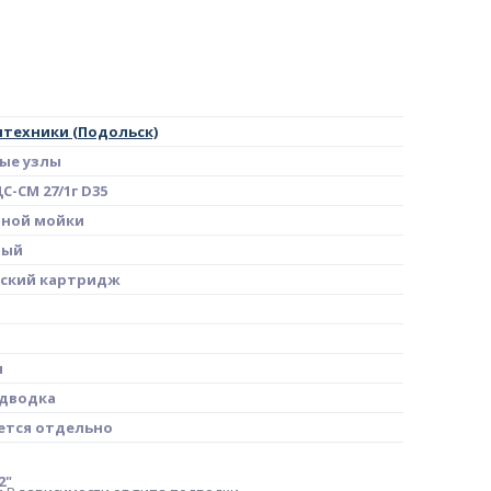
нтехники (Подольск)
ые узлы
С-СМ 27/1г D35
нной мойки
ный
ский картридж
я
одводка
ется отдельно
2"