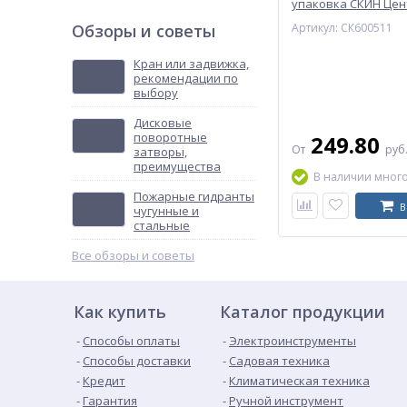
упаковка СКИН Цен
Сантехники (Подоль
Подключение фильтр
Обзоры и советы
Артикул: СК600511
Масса нетто
Кран или задвижка,
Страна происхожден
рекомендации по
выбору
Штрих-код на одну Т
Температура рабоче
Дисковые
поворотные
249.80
Условное обозначение
От
руб
затворы,
Условное обознач
преимущества
Обозначения, опре
В наличии мног
душа, Бд - для би
Пожарные гидранты
подводками,размещ
В
чугунные и
сеткой на стацион
стальные
струевьпрямителе
Все обзоры и советы
Артикул
Как купить
Каталог продукции
Способы оплаты
Электроинструменты
Способы доставки
Садовая техника
Кредит
Климатическая техника
Гарантия
Ручной инструмент