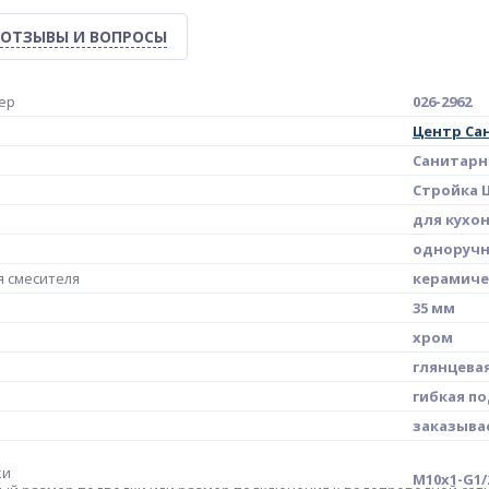
ОТЗЫВЫ И ВОПРОСЫ
ер
026-2962
Центр Са
Санитарн
Стройка Ц
для кухо
одноруч
 смесителя
керамиче
35 мм
хром
глянцева
гибкая п
заказыва
ки
М10х1-G1/