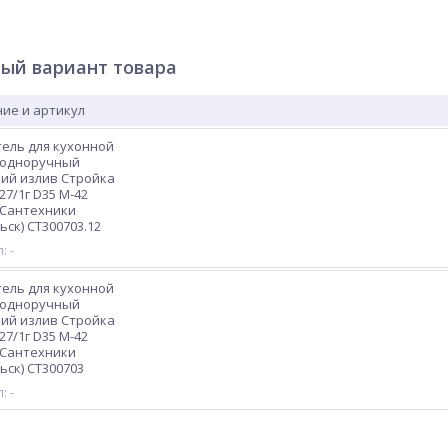
ый вариант товара
ие и артикул
ель для кухонной
 одноручный
ий излив Стройка
27/1г D35 М-42
 Сантехники
ьск) СТ300703.12
: -
ель для кухонной
 одноручный
ий излив Стройка
27/1г D35 М-42
 Сантехники
ьск) СТ300703
: -