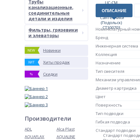
Трубы
канализационные,
ОПИСАНИЕ
соединительные
детали и изделия
Номенклатурный ном
Фильтры, грязевики
и элеваторы
Бренд
Инженерная система
Новинки
NEW
Коллекция
Хиты продаж
ХИТ
Назначение
Тип смесителя
Скидки
%
Механизм управления
Диаметр картриджа
Цвет
Поверхность
Тип подводки
Производители
Гибкая подводка
ADL
Alca Plast
Стандарт подводки
Стандарт подвод
AQUAFLAX
AQUALINE