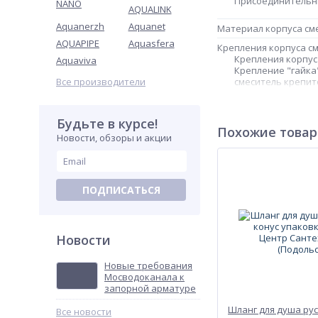
Присоединительны
NANO
AQUALINK
Aquanerzh
Aquanet
Материал корпуса см
AQUAPIPE
Aquasfera
Крепления корпуса с
Крепления корпус
Aquaviva
Крепление "гайка
Все производители
смеситель крепит
с прокладкой и з
у которых смещен
в основном, у см
Будьте в курсе!
накидной гайкой" 
Похожие това
Новости, обзоры и акции
гайкой, служит дл
стену. Корпус см
Встраиваемая систем
ПОДПИСАТЬСЯ
Вращение излива
Длина излива
Длина излива
Новости
Длина излива - р
Новые требования
Высота излива
Мосводоканала к
Высота излива
запорной арматуре
Высота излива – 
Шланг для душа рус
Все новости
Тип излива