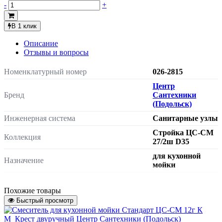
-
+
В 1 клик
Описание
Отзывы и вопросы
Номенклатурный номер
026-2815
Центр
Бренд
Сантехники
(Подольск)
Инженерная система
Санитарные узлы
Стройка ЦС-СМ
Коллекция
27/2ш D35
для кухонной
Назначение
мойки
Тип смесителя
одноручный
Похожие товары
керамический
Механизм управления смесителя
Быстрый просмотр
картридж
Диаметр картриджа
35 мм