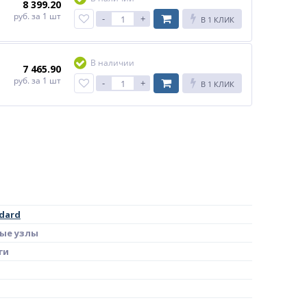
8 399.20
руб.
за 1 шт
-
+
В 1 КЛИК
В наличии
7 465.90
руб.
за 1 шт
-
+
В 1 КЛИК
ndard
ые узлы
ги