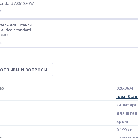
Standard A861380AA
: -
тель для штанги
м Ideal Standard
50NU
: -
ОТЗЫВЫ И ВОПРОСЫ
ер
026-3674
Ideal Sta
Санитарн
для штан
хром
0.199 кг