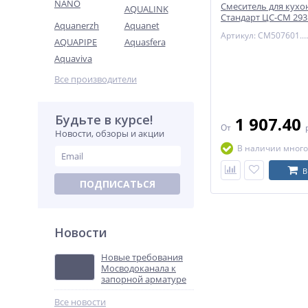
NANO
Смеситель для кух
AQUALINK
Стандарт ЦС-СМ 293 
Aquanerzh
Aquanet
маховик двуручный
Артикул: СМ507601.12
Сантехники (Подоль
AQUAPIPE
Aquasfera
Aquaviva
Все производители
Будьте в курсе!
1 907.40
От
Новости, обзоры и акции
В наличии много
В
ПОДПИСАТЬСЯ
Новости
Новые требования
Мосводоканала к
запорной арматуре
Все новости