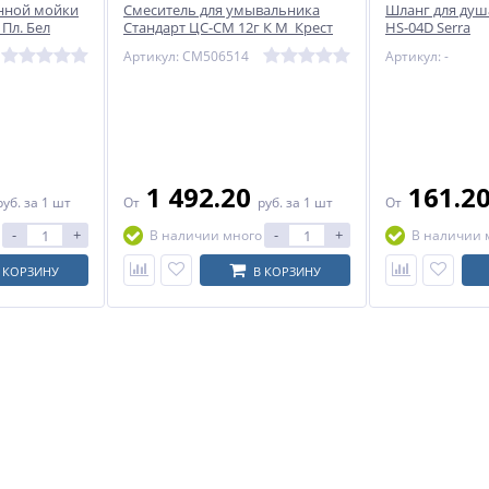
онной мойки
Смеситель для умывальника
Шланг для душ
Пл. Бел
Стандарт ЦС-СМ 12г К М_Крест
HS-04D Serra
 Центр
двуручный короткий излив
Артикул: СМ506514
Артикул: -
ск)
Центр Сантехники (Подольск)
1 492.20
161.2
руб.
за 1 шт
От
руб.
за 1 шт
От
-
+
-
+
В наличии много
В наличии 
 КОРЗИНУ
В КОРЗИНУ