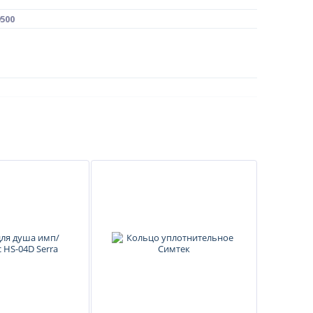
500
U