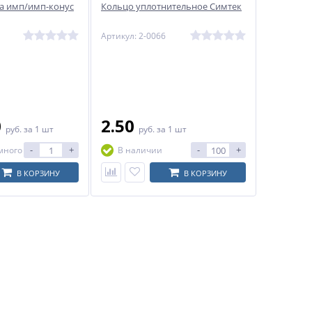
а имп/имп-конус
Кольцо уплотнительное Симтек
Артикул: 2-0066
0
2.50
руб.
за 1 шт
руб.
за 1 шт
-
+
-
+
много
В наличии
В КОРЗИНУ
В КОРЗИНУ