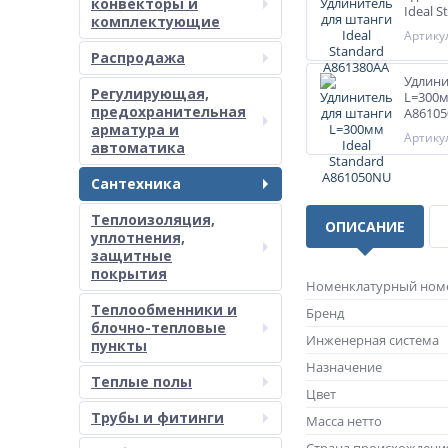
конвекторы и
Ideal 
комплектующие
Артикул
Распродажа
Удлини
Регулирующая,
L=300м
предохранительная
A8610
арматура и
Артикул
автоматика
Сантехника
Теплоизоляция,
ОПИСАНИЕ
уплотнения,
защитные
покрытия
Номенклатурный ном
Теплообменники и
Бренд
блочно-тепловые
Инженерная система
пункты
Назначение
Теплые полы
Цвет
Трубы и фитинги
Масса нетто