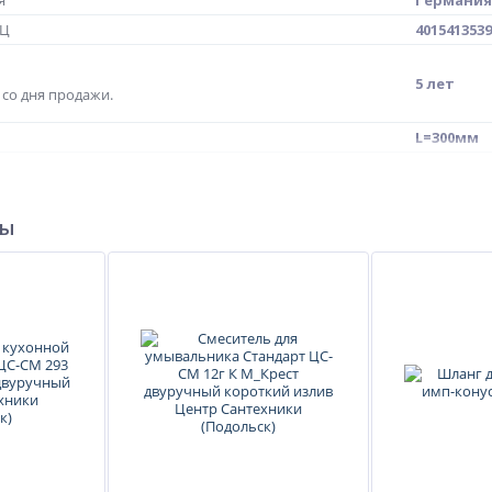
я
Германия
МЦ
4015413539
5 лет
со дня продажи.
L=300мм
A861050N
ры