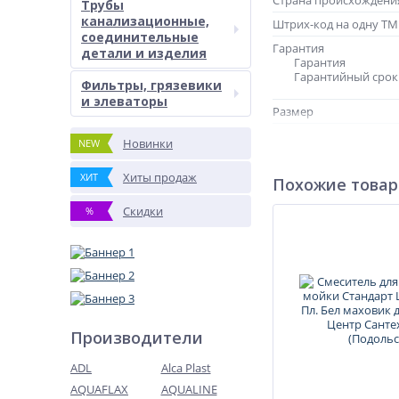
Страна происхождени
Трубы
канализационные,
Штрих-код на одну Т
соединительные
Гарантия
детали и изделия
Гарантия
Гарантийный срок 
Фильтры, грязевики
и элеваторы
Размер
Артикул
Новинки
NEW
Хиты продаж
ХИТ
Похожие това
Скидки
%
Производители
ADL
Alca Plast
AQUAFLAX
AQUALINE