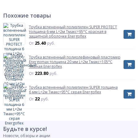
Модель
Энергопак ТР-СТ
Материал
сталь оционкованная
Похожие товары
Толщина оболчки
0,5 мм
Трубка вспененный полиэтилен SUPER PROTECT
Масса нетто
6.626 кг
толщина 6 мм L=2м Тмакс=95°C красная в
защитной оболочке Energoflex
Страна происхождения
Россия
25.40
От
руб.
Штрих-код на одну ТМЦ
4607057654390
Размер
330/05
Трубка вспененный полиолефиновый пластомер
Артикул
EPKTR33005ST
Energomax толщина 20 мм L=2м Тмакс=105°C
черная Energoflex
Внутренний диаметр оболочки
330 мм
223.80
От
руб.
Трубка вспененный полиэтилен SUPER толщина
6 мм L=2м Тмакс=95°C серая Energoflex
22
От
руб.
Будьте в курсе!
Новости, обзоры и акции