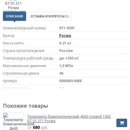
ОПИСАНИЕ
ОТЗЫВЫ И ВОПРОСЫ
(0)
Номенклатурный номер
011-0591
Бренд
Росма
Масса нетто
0.21 кг
Страна происхождения
Россия
Температура рабочей среды
до +250 oC
Максимальное давление
1,0 МПа
Строительная длина
46
Артикул
00000014488
Класс точности
1,5
Материал гильзы
латунь
Степень защиты корпуса
IP 43
Похожие товары
Термометр биметаллический Дк63 осевой 100С
БТ-31.211 Росма
680
От
руб.