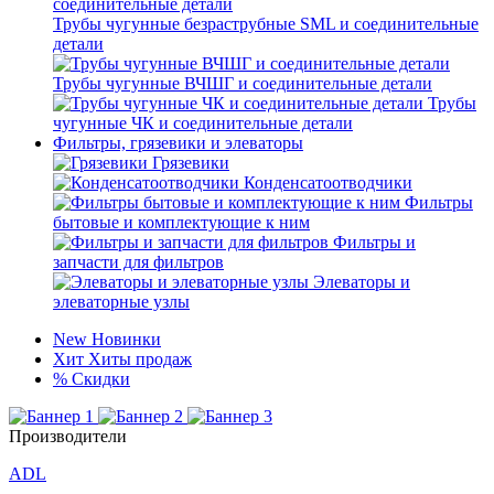
Трубы чугунные безраструбные SML и соединительные
детали
Трубы чугунные ВЧШГ и соединительные детали
Трубы
чугунные ЧК и соединительные детали
Фильтры, грязевики и элеваторы
Грязевики
Конденсатоотводчики
Фильтры
бытовые и комплектующие к ним
Фильтры и
запчасти для фильтров
Элеваторы и
элеваторные узлы
New
Новинки
Хит
Хиты продаж
%
Скидки
Производители
ADL