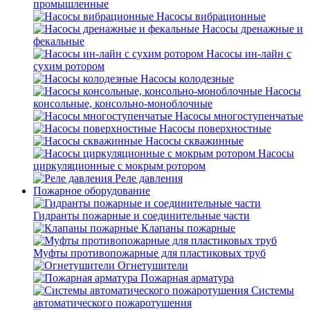
промышленные
Насосы вибрационные
Насосы дренажные и
фекальные
Насосы ин-лайн с
сухим ротором
Насосы колодезные
Насосы
консольные, консольно-моноблочные
Насосы многоступенчатые
Насосы поверхностные
Насосы скважинные
Насосы
циркуляционные с мокрым ротором
Реле давления
Пожарное оборудование
Гидранты пожарные и соединительные части
Клапаны пожарные
Муфты противопожарные для пластиковых труб
Огнетушители
Пожарная арматура
Системы
автоматического пожаротушения