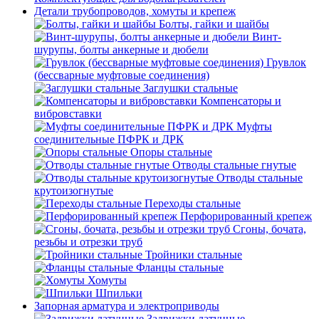
Детали трубопроводов, хомуты и крепеж
Болты, гайки и шайбы
Винт-
шурупы, болты анкерные и дюбели
Грувлок
(бессварные муфтовые соединения)
Заглушки стальные
Компенсаторы и
вибровставки
Муфты
соединительные ПФРК и ДРК
Опоры стальные
Отводы стальные гнутые
Отводы стальные
крутоизогнутые
Переходы стальные
Перфорированный крепеж
Сгоны, бочата,
резьбы и отрезки труб
Тройники стальные
Фланцы стальные
Хомуты
Шпильки
Запорная арматура и электроприводы
Задвижки латунные