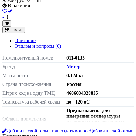
979.90
руб.
за 1 шт
В наличии
-
+
В 1 клик
Описание
Отзывы и вопросы
(0)
Номенклатурный номер
011-0133
Бренд
Метер
Масса нетто
0.124 кг
Страна происхождения
Россия
Штрих-код на одну ТМЦ
4606034328835
Температура рабочей среды
до +120 oC
Предназначены для
измерения температуры
Область применения
различных неагрессивных
сред.
Добавить свой отзыв или задать вопрос
Добавить свой отзыв
Максимальное давление
2,5 МПа