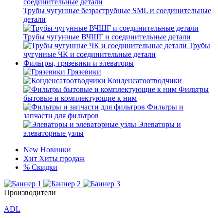
Трубы чугунные безраструбные SML и соединительные
детали
Трубы чугунные ВЧШГ и соединительные детали
Трубы
чугунные ЧК и соединительные детали
Фильтры, грязевики и элеваторы
Грязевики
Конденсатоотводчики
Фильтры
бытовые и комплектующие к ним
Фильтры и
запчасти для фильтров
Элеваторы и
элеваторные узлы
New
Новинки
Хит
Хиты продаж
%
Скидки
Производители
ADL