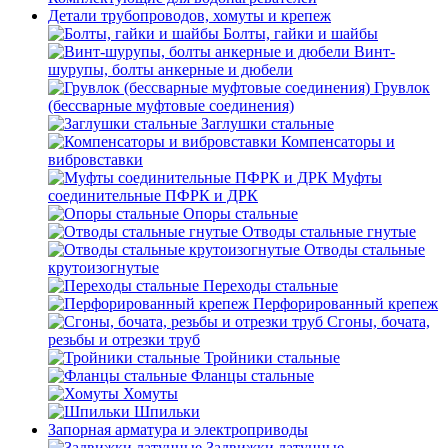
Детали трубопроводов, хомуты и крепеж
Болты, гайки и шайбы
Винт-
шурупы, болты анкерные и дюбели
Грувлок
(бессварные муфтовые соединения)
Заглушки стальные
Компенсаторы и
вибровставки
Муфты
соединительные ПФРК и ДРК
Опоры стальные
Отводы стальные гнутые
Отводы стальные
крутоизогнутые
Переходы стальные
Перфорированный крепеж
Сгоны, бочата,
резьбы и отрезки труб
Тройники стальные
Фланцы стальные
Хомуты
Шпильки
Запорная арматура и электроприводы
Задвижки латунные