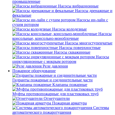
промышленные
Насосы вибрационные
Насосы дренажные и
фекальные
Насосы ин-лайн с
сухим ротором
Насосы колодезные
Насосы
консольные, консольно-моноблочные
Насосы многоступенчатые
Насосы поверхностные
Насосы скважинные
Насосы
циркуляционные с мокрым ротором
Реле давления
Пожарное оборудование
Гидранты пожарные и соединительные части
Клапаны пожарные
Муфты противопожарные для пластиковых труб
Огнетушители
Пожарная арматура
Системы
автоматического пожаротушения