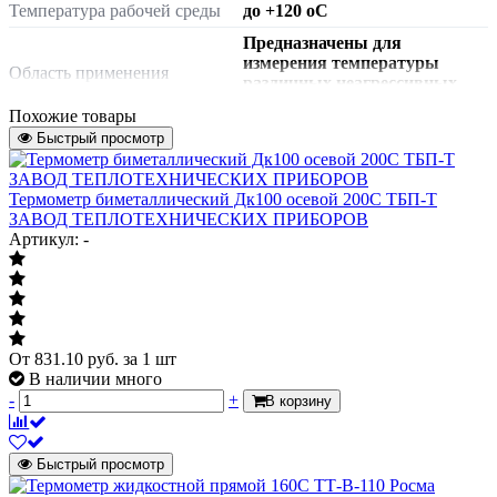
Температура рабочей среды
до +120 oC
Предназначены для
измерения температуры
Область применения
различных неагрессивных
сред.
Похожие товары
Комплект поставки
с защитной гильзой
Быстрый просмотр
Максимальное давление
1,6 МПа
Строительная длина
Термометр биметаллический Дк100 осевой 200С ТБП-Т
46
ЗАВОД ТЕПЛОТЕХНИЧЕСКИХ ПРИБОРОВ
Артикул
00000002463
Артикул: -
Класс точности
2,5
Материал гильзы
латунь
От
831.10
руб.
за 1 шт
В наличии много
-
+
В корзину
Быстрый просмотр