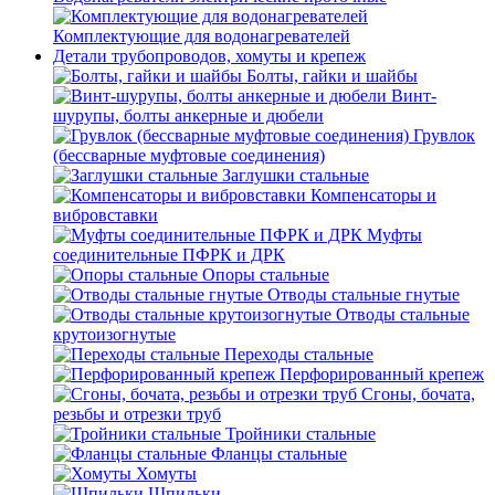
Комплектующие для водонагревателей
Детали трубопроводов, хомуты и крепеж
Болты, гайки и шайбы
Винт-
шурупы, болты анкерные и дюбели
Грувлок
(бессварные муфтовые соединения)
Заглушки стальные
Компенсаторы и
вибровставки
Муфты
соединительные ПФРК и ДРК
Опоры стальные
Отводы стальные гнутые
Отводы стальные
крутоизогнутые
Переходы стальные
Перфорированный крепеж
Сгоны, бочата,
резьбы и отрезки труб
Тройники стальные
Фланцы стальные
Хомуты
Шпильки