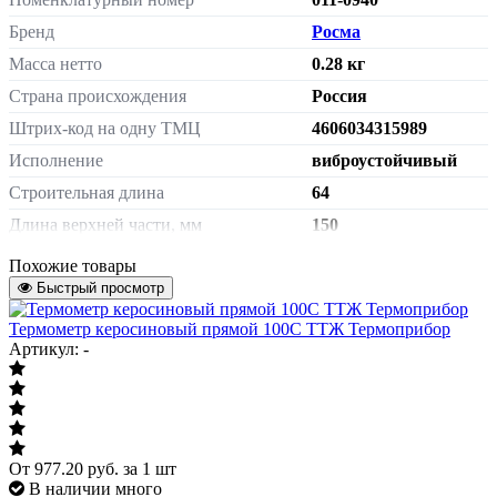
Бренд
Росма
Масса нетто
0.28 кг
Страна происхождения
Россия
Штрих-код на одну ТМЦ
4606034315989
Исполнение
виброустойчивый
Строительная длина
64
Длина верхней части, мм
150
Длина нижней погружной части, мм
64
Похожие товары
Артикул
Быстрый просмотр
00000002816
Материал гильзы
латунь
Термометр керосиновый прямой 100С ТТЖ Термоприбор
Артикул: -
От
977.20
руб.
за 1 шт
В наличии много