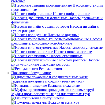
бытовые
Насосные станции
промышленные
Насосы вибрационные
Насосы дренажные и
фекальные
Насосы ин-лайн с
сухим ротором
Насосы колодезные
Насосы
консольные, консольно-моноблочные
Насосы многоступенчатые
Насосы поверхностные
Насосы скважинные
Насосы
циркуляционные с мокрым ротором
Реле давления
Пожарное оборудование
Гидранты пожарные и соединительные части
Клапаны пожарные
Муфты противопожарные для пластиковых труб
Огнетушители
Пожарная арматура