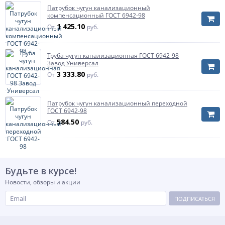
отведения
Патрубок чугун канализационный
(канализации)
Область применения
компенсационный ГОСТ 6942-98
хозяйственных и
фекальных стоков
1 425.10
От
руб.
жилых,
общественных и
промышленных
зданий
Труба чугун канализационная ГОСТ 6942-98
Завод Универсал
Диаметр условный, мм
3 333.80
От
руб.
Диаметр условный, мм
Характеризует внутренний диаметр трубы или
100
фитинга выраженный в миллиметрах -
условно.
Патрубок чугун канализационный переходной
ГОСТ 6942-98
Угол (в градусах)
90 гр
584.50
От
руб.
Давление
безнапорная
Будьте в курсе!
Новости, обзоры и акции
ПОДПИСАТЬСЯ