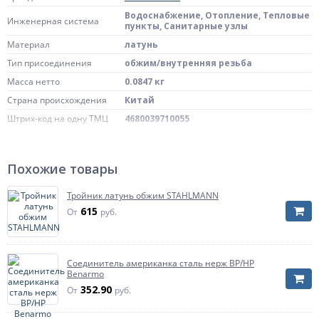
Водоснабжение, Отопление, Тепловые
Инженерная система
пункты, Санитарные узлы
Материал
латунь
Тип присоединения
обжим/внутренняя резьба
Масса нетто
0.0847 кг
Страна происхождения
Китай
Штрих-код на одну ТМЦ
4680039710055
Типоразмер
15A
Артикул
SSFL1501/2NEF
Похожие товары
Тройник латунь обжим STAHLMANN
615
От
руб.
Соединитель американка сталь нерж ВР/НР
Benarmo
352.90
От
руб.