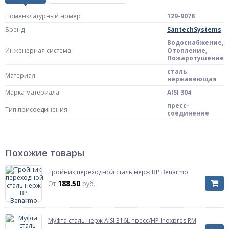
Номенклатурный номер
129-9078
Бренд
SantechSystems
Водоснабжение,
Инженерная система
Отопление,
Пожаротушение
сталь
Материал
нержавеющая
Марка материала
AISI 304
пресс-
Тип присоединения
соединение
Пресс-профиль
Пресс-профиль
V-профиль
Профиль пресс инструмента, пресс-клещей.
Похожие товары
Масса нетто
0.03 кг
Тройник переходной сталь нерж ВР Benarmo
Страна происхождения
Китай
188.50
От
руб.
Штрих-код на одну ТМЦ
4606034350867
Диаметр наружный, мм
15
Муфта сталь нерж AISI 316L пресс/НР Inoxpres RM