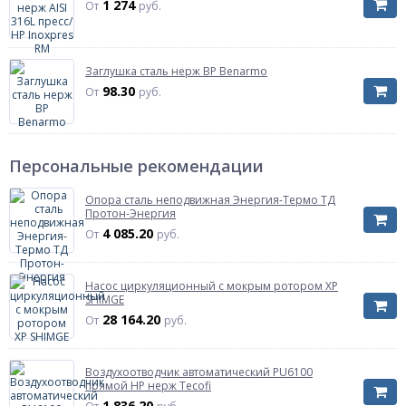
1 274
От
руб.
Заглушка сталь нерж ВР Benarmo
98.30
От
руб.
Персональные рекомендации
Опора сталь неподвижная Энергия-Термо ТД
Протон-Энергия
4 085.20
От
руб.
Насос циркуляционный с мокрым ротором XP
SHIMGE
28 164.20
От
руб.
Воздухоотводчик автоматический PU6100
прямой НР нерж Tecofi
1 836.20