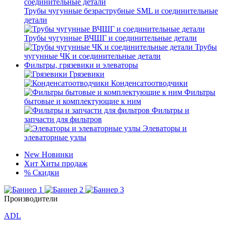
Трубы чугунные безраструбные SML и соединительные
детали
Трубы чугунные ВЧШГ и соединительные детали
Трубы
чугунные ЧК и соединительные детали
Фильтры, грязевики и элеваторы
Грязевики
Конденсатоотводчики
Фильтры
бытовые и комплектующие к ним
Фильтры и
запчасти для фильтров
Элеваторы и
элеваторные узлы
New
Новинки
Хит
Хиты продаж
%
Скидки
Производители
ADL