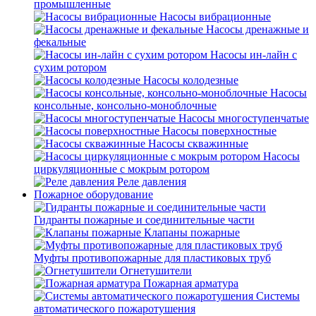
промышленные
Насосы вибрационные
Насосы дренажные и
фекальные
Насосы ин-лайн с
сухим ротором
Насосы колодезные
Насосы
консольные, консольно-моноблочные
Насосы многоступенчатые
Насосы поверхностные
Насосы скважинные
Насосы
циркуляционные с мокрым ротором
Реле давления
Пожарное оборудование
Гидранты пожарные и соединительные части
Клапаны пожарные
Муфты противопожарные для пластиковых труб
Огнетушители
Пожарная арматура
Системы
автоматического пожаротушения