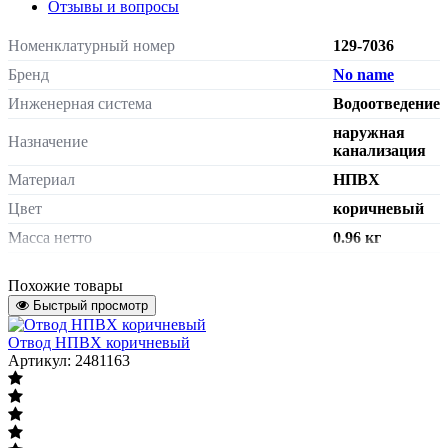
Отзывы и вопросы
Номенклатурный номер
129-7036
Бренд
No name
Инженерная система
Водоотведение
наружная
Назначение
канализация
Материал
НПВХ
Цвет
коричневый
Масса нетто
0.96 кг
Страна происхождения
Сербия
Похожие товары
Диаметр, мм
Быстрый просмотр
Диаметр, мм
Дн 200
Отвод НПВХ коричневый
Характеризует наружный диаметр труб и
Артикул: 2481163
фитингов
Переход на диаметр, мм
110
Исполнение
в/к