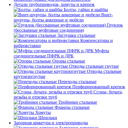
Детали трубопроводов, хомуты и крепеж
Болты, гайки и шайбы
Винт-
шурупы, болты анкерные и дюбели
Грувлок
(бессварные муфтовые соединения)
Заглушки стальные
Компенсаторы и
вибровставки
Муфты
соединительные ПФРК и ДРК
Опоры стальные
Отводы стальные гнутые
Отводы стальные
крутоизогнутые
Переходы стальные
Перфорированный крепеж
Сгоны, бочата,
резьбы и отрезки труб
Тройники стальные
Фланцы стальные
Хомуты
Шпильки
Запорная арматура и электроприводы
Задвижки латунные