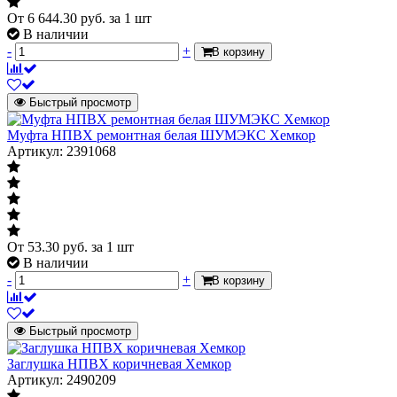
Давление
От
6 644.30
руб.
за 1 шт
безнапорное
В наличии
Артикул
2481217
-
+
В корзину
Быстрый просмотр
Муфта НПВХ ремонтная белая ШУМЭКС Хемкор
Артикул: 2391068
От
53.30
руб.
за 1 шт
В наличии
-
+
В корзину
Быстрый просмотр
Заглушка НПВХ коричневая Хемкор
Артикул: 2490209