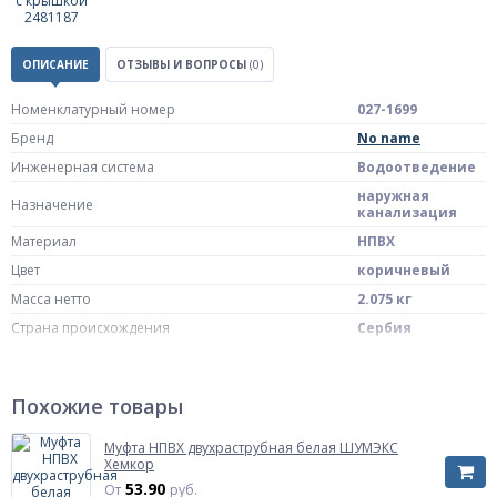
ОПИСАНИЕ
ОТЗЫВЫ И ВОПРОСЫ
(0)
Номенклатурный номер
027-1699
Бренд
No name
Инженерная система
Водоотведение
наружная
Назначение
канализация
Материал
НПВХ
Цвет
коричневый
Масса нетто
2.075 кг
Страна происхождения
Сербия
Штрих-код на одну ТМЦ
4606034176559
Температура рабочей среды
до +60 oC
Похожие товары
Для наружной
системы
Муфта НПВХ двухраструбная белая ШУМЭКС
хозяйственно-
Область применения
Хемкор
бытовой
канализации
53.90
От
руб.