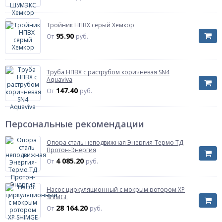
зданий
В комплекте с
Комплект поставки
уплотнительным
Тройник НПВХ серый Хемкор
кольцом
95.90
От
руб.
Диаметр, мм
Диаметр, мм
Дн 200
Характеризует наружный диаметр труб и
фитингов
Труба НПВХ с раструбом коричневая SN4
Aquaviva
в комплекте с
Исполнение
крышкой
147.40
От
руб.
Давление
безнапорное
Артикул
2481187
Персональные рекомендации
Рабочая среда
сточные воды
Длина раструба, мм
L= 77 мм
Опора сталь неподвижная Энергия-Термо ТД
Протон-Энергия
4 085.20
От
руб.
Насос циркуляционный с мокрым ротором XP
SHIMGE
28 164.20
От
руб.