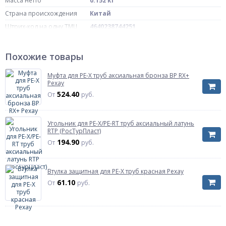
Масса нетто
0.152 кг
Страна происхождения
Китай
Штрих-код на одну ТМЦ
4640238744251
Диаметр, мм
Дн 16
Переход на диаметр, мм
25
Похожие товары
Исполнение
переходной
Муфта для PE-X труб аксиальная бронза ВР RX+
Артикул
14571023001
Рехау
524.40
От
руб.
Угольник для PE-X/PE-RT труб аксиальный латунь
RTP (РосТурПласт)
194.90
От
руб.
Втулка защитная для PE-X труб красная Рехау
61.10
От
руб.