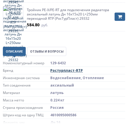
Тройник PE-X/PE-RT для подключения радиатора
аксиальный латунь Дн 16х15х20 L=250мм
переходной RTP (РосТурПласт) 29332
584.80
руб.
ОПИСАНИЕ
ОТЗЫВЫ И ВОПРОСЫ
Номенклатурный номер
129-6432
Бренд
Ростурпласт-RTP
Инженерная система
Водоснабжение, Отопление
Тип соединения
аксиальный
Материал
латунь
Масса нетто
0.224 кг
Страна происхождения
Россия
Штрих-код на одну ТМЦ
4610095000586
Диаметр, мм
Дн 16