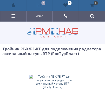
0
0
0
МЕНЮ
Тройник PE-X/PE-RT для подключения радиатора
аксиальный латунь RTP (РосТурПласт)