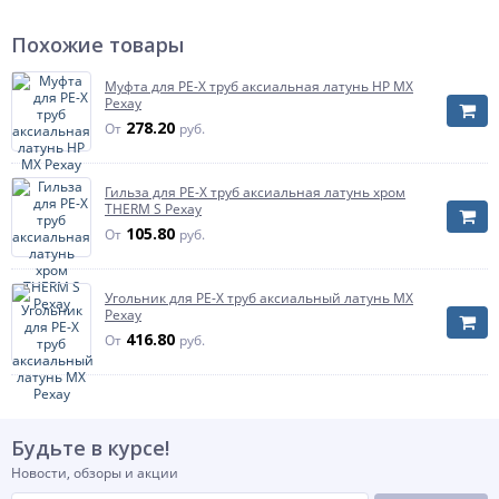
Переход на диаметр, мм
15
Размер
L=250мм
Похожие товары
Исполнение
переходной
Муфта для PE-X труб аксиальная латунь НР MX
Артикул
29332
Рехау
278.20
От
руб.
Гильза для PE-X труб аксиальная латунь хром
THERM S Рехау
105.80
От
руб.
Угольник для PE-X труб аксиальный латунь MX
Рехау
416.80
От
руб.
Будьте в курсе!
Новости, обзоры и акции