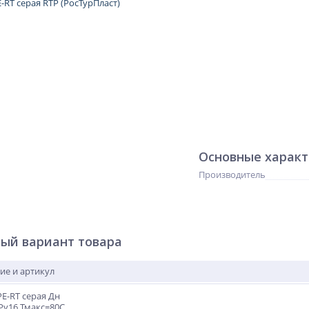
Основные харак
Производитель
ый вариант товара
ие и артикул
PE-RT серая Дн
 Ру16 Тмакс=80C