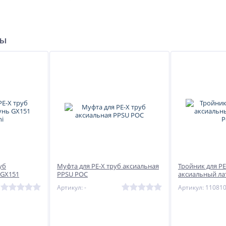
приборам
ры
уб
Муфта для PE-X труб аксиальная
Тройник для PE
 GX151
PPSU РОС
аксиальный ла
Артикул: -