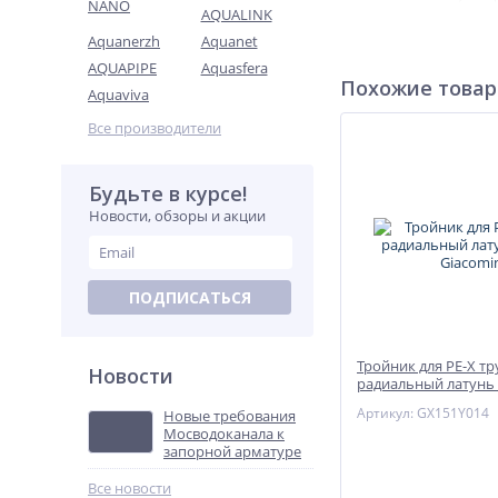
NANO
AQUALINK
Aquanerzh
Aquanet
AQUAPIPE
Aquasfera
Похожие това
Aquaviva
Все производители
Будьте в курсе!
Новости, обзоры и акции
ПОДПИСАТЬСЯ
Тройник для PE-X тр
Новости
радиальный латунь
Giacomini
Артикул: GX151Y014
Новые требования
Мосводоканала к
запорной арматуре
Все новости