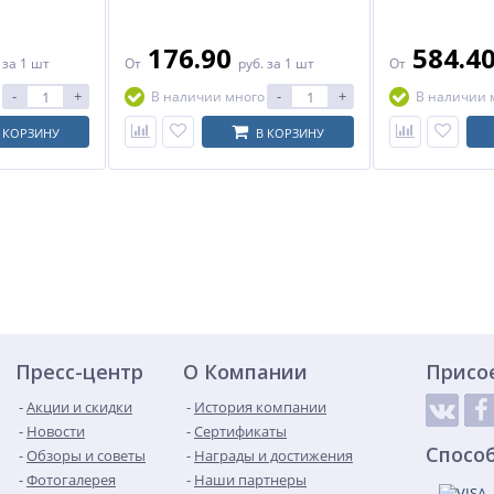
176.90
584.4
.
за 1 шт
От
руб.
за 1 шт
От
-
+
-
+
В наличии много
В наличии 
 КОРЗИНУ
В КОРЗИНУ
Пресс-центр
О Компании
Присо
Акции и скидки
История компании
Новости
Сертификаты
Спосо
Обзоры и советы
Награды и достижения
Фотогалерея
Наши партнеры