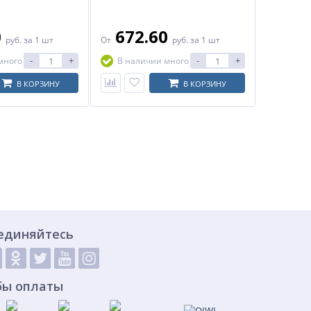
0
672.60
руб.
за 1 шт
От
руб.
за 1 шт
-
+
-
+
много
В наличии много
В КОРЗИНУ
В КОРЗИНУ
единяйтесь
бы оплаты