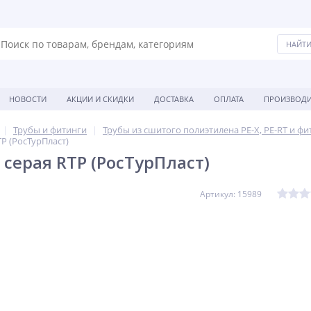
НОВОСТИ
АКЦИИ И СКИДКИ
ДОСТАВКА
ОПЛАТА
ПРОИЗВОДИ
Трубы и фитинги
Трубы из сшитого полиэтилена PE-X, PE-RT и фи
TP (РосТурПласт)
 серая RTP (РосТурПласт)
Артикул: 15989