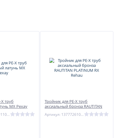
и, ХВ. Холодное водоснабжение
-X труб
Тройник для PE-X труб
тунь MX Рехау
аксиальный бронза RAUTITAN
PLATINUM RX Rehau
Артикул: 11081011001
Артикул: 13777261001