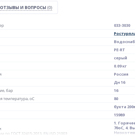
ОТЗЫВЫ И ВОПРОСЫ
(0)
ер
033-3030
Ростурпл
Водосна
PE-RT
серый
0.09 кг
я
Россия
Дн 16
ие, бар
16
я температура, oC
80
бухта 200
15989
1. Горяче
70oC, 4.
и
Низкотем
ии по ГОСТ 32415-2013, EN ISO 21003