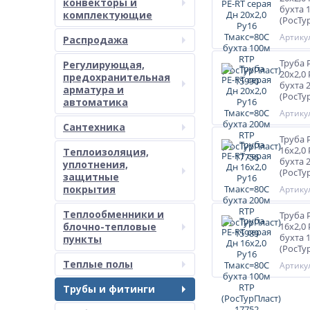
конвекторы и
бухта 
комплектующие
(РосТу
Артикул
Распродажа
Труба 
Регулирующая,
20х2,0
предохранительная
бухта 
арматура и
(РосТу
автоматика
Артикул
Сантехника
Труба 
16х2,0
Теплоизоляция,
бухта 
уплотнения,
(РосТу
защитные
покрытия
Артикул
Теплообменники и
Труба 
блочно-тепловые
16х2,0
бухта 
пункты
(РосТу
Теплые полы
Артикул
Трубы и фитинги