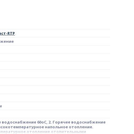
аст-RTP
бжение
м
е водоснабжение 60oC, 2. Горячее водоснабжение
 Высокотемпературное напольное отопление.
пературное отопление отопительными