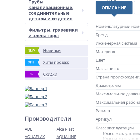
Трубы
канализационные,
ОПИСАНИЕ
соединительные
детали и изделия
Номенклатурный ном
Фильтры, грязевики
Бренд
и элеваторы
Инженерная система
Новинки
NEW
Материал
Цвет
Хиты продаж
ХИТ
Масса нетто
Скидки
%
Страна происхождени
Диаметр, мм
Максимальное давлен
Максимальная рабоча
Размер
Производители
Артикул
Класс эксплуатации
ADL
Alca Plast
Класс эксплуатаци
AQUAFLAX
AQUALINE
Классы эксплуатац