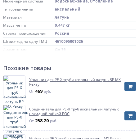
Инженерная система
Водоснабжение, Отопление
Тип соединения
аксиальный
Материал
латунь
Масса нетто
0.447 кг
Страна происхождения
Россия
Штрих-код на одну ТМЦ
4610095001026
Диаметр, мм
Дн 16
Переход на диаметр, мм
15
Угол (в градусах)
90 гр
Похожие товары
Размер
L=1000мм
Угольник для PE-X труб аксиальный латунь ВР MX
Артикул
29385
Рехау
469
От
руб.
Соединитель для PE-X труб аксиальный латунь с
накидной гайкой РОС
258.20
От
руб.
Муфта для PE-X труб аксиальная латунь MX Рехау