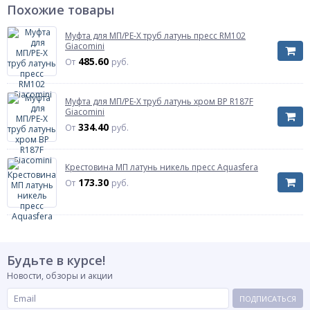
Диаметр, мм
Похожие товары
16
Переход на диаметр, мм
16
Муфта для МП/PE-X труб латунь пресс RM102
Диаметр резьбы
1/2"
Giacomini
485.60
Артикул
RM154Y033
От
руб.
Среда рабочая
Среда рабочая
вода
Транспортируемая жидкость, газ
Муфта для МП/PE-X труб латунь хром ВР R187F
Giacomini
Профиль пресс инструмента
Профиль пресс инструмента
334.40
От
руб.
ТН, U, H
Профиль пресс клещей для монтажа пресс
фитингов
Крестовина МП латунь никель пресс Aquasfera
173.30
От
руб.
Будьте в курсе!
Новости, обзоры и акции
ПОДПИСАТЬСЯ