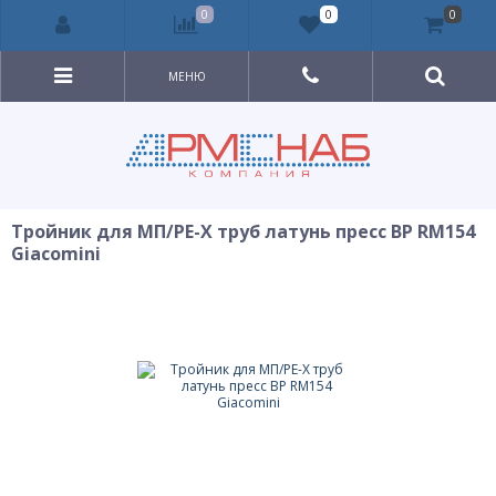
0
0
0
МЕНЮ
Тройник для МП/PE-X труб латунь пресс ВР RM154
Giacomini