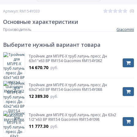
(0)
Артикул: RM154Y033
Основные характеристики
Производитель
Giacomini
Выберите нужный вариант товара
Тройник для МП/PE-X труб латунь пресс Дн
63х1"х63 ВР RM154 Giacomini RM154Y062
14 670.70
руб.
Тройник для МП/PE-X труб латунь пресс Дн
63х2"х63 ВР RM154 Giacomini RM154Y088
12 389.30
руб.
Тройник для МП/PE-X труб латунь пресс Дн 63х2
1/2"х63 ВР RM154 Giacomini RM154Y098
11 777.30
руб.