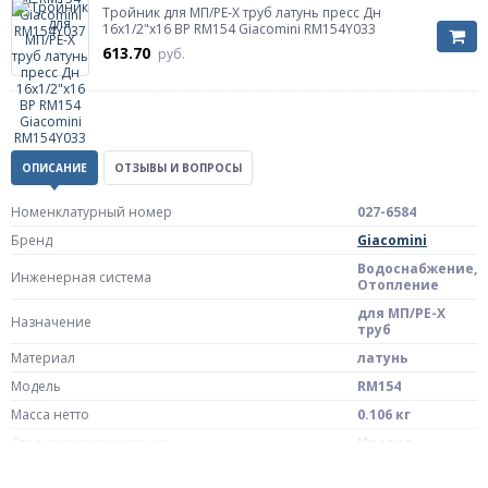
Тройник для МП/PE-X труб латунь пресс Дн
16х1/2"х16 ВР RM154 Giacomini RM154Y033
613.70
руб.
ОПИСАНИЕ
ОТЗЫВЫ И ВОПРОСЫ
Номенклатурный номер
027-6584
Бренд
Giacomini
Водоснабжение,
Инженерная система
Отопление
для МП/PE-X
Назначение
труб
Материал
латунь
Модель
RM154
Масса нетто
0.106 кг
Страна происхождения
Италия
Штрих-код на одну ТМЦ
4606034210635