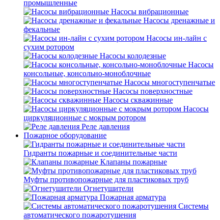
промышленные
Насосы вибрационные
Насосы дренажные и
фекальные
Насосы ин-лайн с
сухим ротором
Насосы колодезные
Насосы
консольные, консольно-моноблочные
Насосы многоступенчатые
Насосы поверхностные
Насосы скважинные
Насосы
циркуляционные с мокрым ротором
Реле давления
Пожарное оборудование
Гидранты пожарные и соединительные части
Клапаны пожарные
Муфты противопожарные для пластиковых труб
Огнетушители
Пожарная арматура
Системы
автоматического пожаротушения