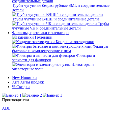
Трубы чугунные безраструбные SML и соединительные
детали
Трубы чугунные ВЧШГ и соединительные детали
Трубы
чугунные ЧК и соединительные детали
Фильтры, грязевики и элеваторы
Грязевики
Конденсатоотводчики
Фильтры
бытовые и комплектующие к ним
Фильтры и
запчасти для фильтров
Элеваторы и
элеваторные узлы
New
Новинки
Хит
Хиты продаж
%
Скидки
Производители
ADL