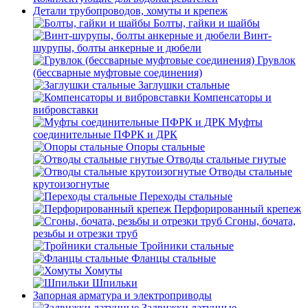
Детали трубопроводов, хомуты и крепеж
Болты, гайки и шайбы
Винт-
шурупы, болты анкерные и дюбели
Грувлок
(бессварные муфтовые соединения)
Заглушки стальные
Компенсаторы и
вибровставки
Муфты
соединительные ПФРК и ДРК
Опоры стальные
Отводы стальные гнутые
Отводы стальные
крутоизогнутые
Переходы стальные
Перфорированный крепеж
Сгоны, бочата,
резьбы и отрезки труб
Тройники стальные
Фланцы стальные
Хомуты
Шпильки
Запорная арматура и электроприводы
Задвижки латунные