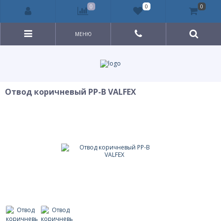
0
0
0
МЕНЮ
Отвод коричневый PP-B VALFEX