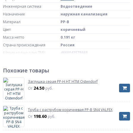
Инженерная система
Водоотведение
Назначение
наружная канализация
Материал
PP-B
Цвет
коричневый
Масса нетто
0.191 кг
Страна происхождения
Россия
Штрих-код на одну ТМЦ
4660042578668
Температура рабочей среды
до +70 oC
Для наружной системы
Похожие товары
Область применения
канализации
В комплекте с уплотнительными
Заглушка серая PP-H HT HTM Ostendorf
Комплект поставки
кольцами
24.50
От
руб.
Диаметр, мм
Дн 110
Угол (в градусах)
67,5гр
Давление
безнапорное
Труба с раструбом коричневая PP-B SN4 VALFEX
Исполнение
в/к
198.60
От
руб.
Артикул
30107110
Рабочая среда
сточные воды