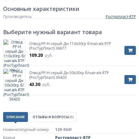
Основные характеристики
Производитель
Ростурпласт-RTP
Выберите нужный вариант товара
Отвод PP-H серый Дн 110х30гр б/нап в/к RTP
(РосТурПласт) 36677
109.20
руб.
Отвод PP-H серый Дн 50х30гр б/нап в/к RTP
(РосТурПласт) 36420
43.30
руб.
ОПИСАНИЕ
ОТЗЫВЫ И ВОПРОСЫ
(0)
Номенклатурный номер
129-5041
Бренд
Ростурпласт-RTP