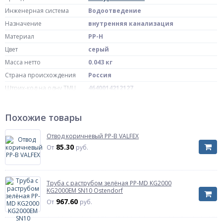
Инженерная система
Водоотведение
Назначение
внутренняя канализация
Материал
PP-H
Цвет
серый
Масса нетто
0.043 кг
Страна происхождения
Россия
Штрих-код на одну ТМЦ
4640014212127
Диаметр, мм
Дн 50
Угол (в градусах)
30 гр
Похожие товары
Давление
безнапорное
Отвод коричневый PP-B VALFEX
Исполнение
в/к
85.30
От
руб.
Артикул
36420
Рабочая среда
сточные воды
Труба с раструбом зелёная PP-MD KG2000
KG2000EM SN10 Ostendorf
967.60
От
руб.