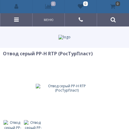
0
0
0
МЕНЮ
Отвод серый PP-H RTP (РосТурПласт)