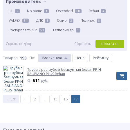
Производитель
HL
No name
Ostendorf
Rehau
2
1
88
4
VALFEX
ДПК
Орио
Политэк
34
1
2
6
Ростурпласт-RTP
Татполимер
53
1
Скрыть подбор
Сбросить
ПОКАЗАТЬ
193
Товаров:
По
:
Умолчанию
Цене
Рейтингу
Труба с раструбом бесшумная белая PP-H
RAUPIANO PLUS Rehau
611
От
руб.
← Ctrl
1
2
...
15
16
17