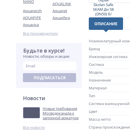
NANO
AQUALINK
Aquanerzh
Aquanet
AQUAPIPE
Aquasfera
ОПИСАНИЕ
Aquaviva
Все производители
Номенклатурный ном
Бренд
Будьте в курсе!
Новости, обзоры и акции
Инженерная система
Система
Модель
ПОДПИСАТЬСЯ
Назначение
Материал
Тип
Новости
Система малошумной 
Новые требования
Цвет
Мосводоканала к
запорной арматуре
Масса нетто
Страна происхождени
Все новости