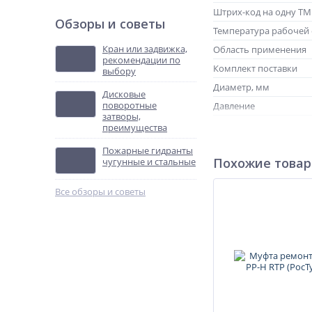
Штрих-код на одну Т
Обзоры и советы
Температура рабочей
Кран или задвижка,
Область применения
рекомендации по
Комплект поставки
выбору
Диаметр, мм
Дисковые
поворотные
Давление
затворы,
Исполнение
преимущества
Артикул
Пожарные гидранты
Похожие това
чугунные и стальные
Рабочая среда
Длина раструба, мм
Все обзоры и советы