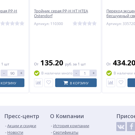
ерая PP-H
Тройник серая PP-H HT HTEA
Переход эксце
Ostendorf
бесшумный св
Skolan Safe SKR
Артикул: 110300
Артикул: 33572
135.20
434.2
а 1 шт
От
руб.
за 1 шт
От
-
+
-
+
В наличии много
В наличии 
 КОРЗИНУ
В КОРЗИНУ
Пресс-центр
О Компании
Присо
Акции и скидки
История компании
Новости
Сертификаты