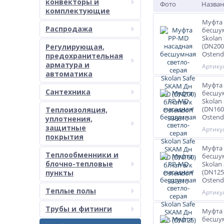
конвекторы и
Фото
Назван
комплектующие
Муфта 
Распродажа
бесшум
Skolan
(DN200
Регулирующая,
Ostend
предохранительная
арматура и
Артикул
автоматика
Муфта 
Сантехника
бесшум
Skolan
(DN160
Теплоизоляция,
Ostend
уплотнения,
защитные
Артикул
покрытия
Муфта 
Теплообменники и
бесшум
блочно-тепловые
Skolan
(DN125
пункты
Ostend
Теплые полы
Артикул
Трубы и фитинги
Муфта 
бесшум