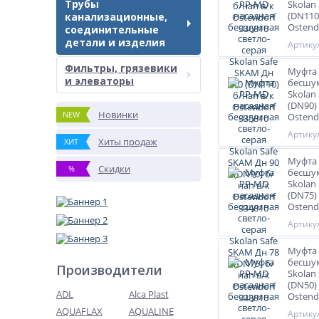
Трубы
Skolan
(DN110
канализационные,
Ostend
соединительные
детали и изделия
Артикул
Фильтры, грязевики
Муфта 
и элеваторы
бесшум
Skolan
(DN90)
Новинки
NEW
Ostend
Артикул
Хиты продаж
ХИТ
Муфта 
Скидки
%
бесшум
Skolan
(DN75)
Ostend
Артикул
Муфта 
бесшум
Производители
Skolan
(DN50)
ADL
Alca Plast
Ostend
AQUAFLAX
AQUALINE
Артикул