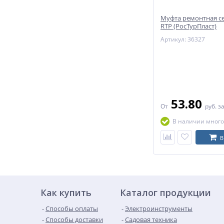
Муфта ремонтная с
RTP (РосТурПласт)
Артикул: 36327
53.80
От
руб.
з
В наличии много
В
Как купить
Каталог продукции
Способы оплаты
Электроинструменты
Способы доставки
Садовая техника