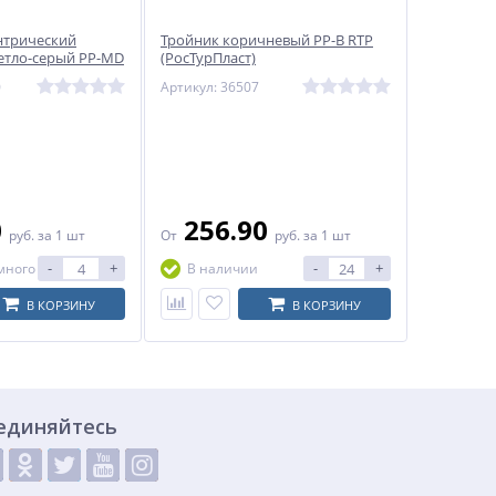
нтрический
Тройник коричневый PP-B RTP
етло-серый PP-MD
(РосТурПласт)
 Ostendorf
0
Артикул: 36507
0
256.90
руб.
за 1 шт
От
руб.
за 1 шт
-
+
-
+
много
В наличии
В КОРЗИНУ
В КОРЗИНУ
единяйтесь