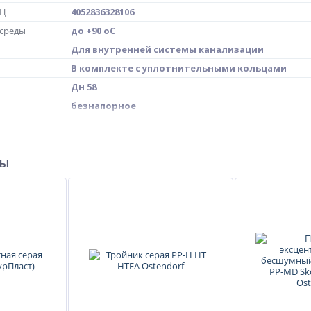
МЦ
4052836328106
 среды
до +90 oC
Для внутренней системы канализации
В комплекте с уплотнительными кольцами
Дн 58
безнапорное
в/к
332810
ры
сточные воды
L= 55 мм