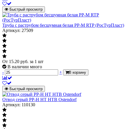
Быстрый просмотр
Труба с раструбом бесшумная белая PP-M RTP (РосТурПласт)
Артикул: 27509
От
15.20
руб.
за 1 шт
В наличии много
-
+
В корзину
Быстрый просмотр
Отвод серый PP-H HT HTB Ostendorf
Артикул: 110130