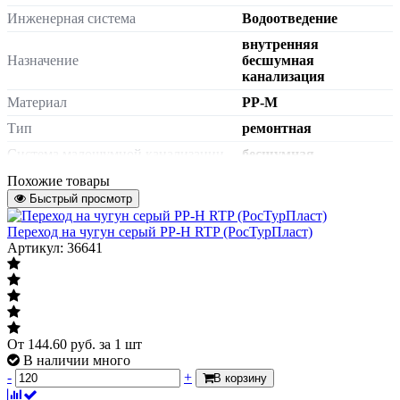
Инженерная система
Водоотведение
внутренняя
Назначение
бесшумная
канализация
Материал
PP-M
Тип
ремонтная
Система малошумной канализации
бесшумная
Цвет
белый
Похожие товары
Быстрый просмотр
Масса нетто
0.187 кг
Страна происхождения
Переход на чугун серый PP-H RTP (РосТурПласт)
Россия
Артикул: 36641
Штрих-код на одну ТМЦ
4660028384382
Диаметр, мм
Дн 110
Давление
безнапорное
Исполнение
в/к
От
144.60
руб.
за 1 шт
В наличии много
Артикул
24561
-
+
В корзину