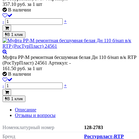
357.10
руб.
за 1 шт
В наличии
-
+
В 1 клик
Муфта PP-M ремонтная бесшумная белая Дн 110 б/нап в/к RTP
(РосТурПласт) 24561
Артикул: -
161.50
руб.
за 1 шт
В наличии
-
+
В 1 клик
Описание
Отзывы и вопросы
Номенклатурный номер
128-2783
Бренд
Ростурпласт-RTP