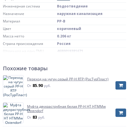
Инженерная система
Водоотведение
Назначение
наружная канализация
Материал
PP-B
Цвет
коричневый
Масса нетто
0.206 кг
Страна происхождения
Россия
Штрих-код на одну ТМЦ
4680019381671
Температура рабочей среды
до +70 oC
Для наружной системы
Похожие товары
Область применения
канализации
В комплекте с уплотнительными
Переход на чугун серый PP-H RTP (РосТурПласт)
Комплект поставки
кольцами
85.90
От
руб.
Диаметр, мм
Дн 110
Угол (в градусах)
87,5 гр
Давление
безнапорное
Муфта двухраструбная белая PP-H HT HTMMw
Ostendorf
Исполнение
в/к
83
От
руб.
Артикул
30101110
Рабочая среда
сточные воды