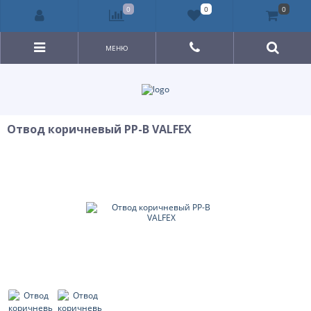
0
0
0
МЕНЮ
Отвод коричневый PP-B VALFEX