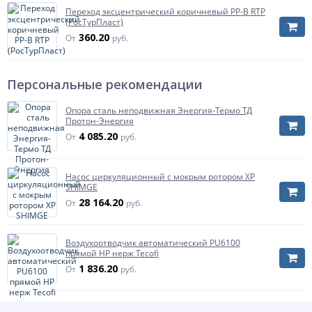
Переход эксцентрический коричневый PP-B RTP
(РосТурПласт)
360.20
От
руб.
Персональные рекомендации
Опора сталь неподвижная Энергия-Термо ТД
Протон-Энергия
4 085.20
От
руб.
Насос циркуляционный с мокрым ротором XP
SHIMGE
28 164.20
От
руб.
Воздухоотводчик автоматический PU6100
прямой НР нерж Tecofi
1 836.20
От
руб.