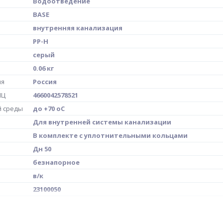
Водоотведение
BASE
внутренняя канализация
PP-H
серый
0.06 кг
ия
Россия
МЦ
4660042578521
й среды
до +70 oC
Для внутренней системы канализации
В комплекте с уплотнительными кольцами
Дн 50
безнапорное
в/к
23100050
сточные воды