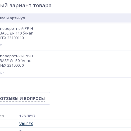
ый вариант товара
ие и артикул
 поворотный PP-H
BASE Дн 110 б/нап
LFEX 23100110
: -
 поворотный PP-H
BASE Дн 50 б/нап
LFEX 23100050
: -
ОТЗЫВЫ И ВОПРОСЫ
ер
128-3817
VALFEX