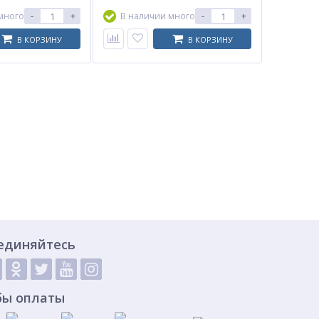
-
+
-
+
много
В наличии много
В КОРЗИНУ
В КОРЗИНУ
единяйтесь
бы оплаты