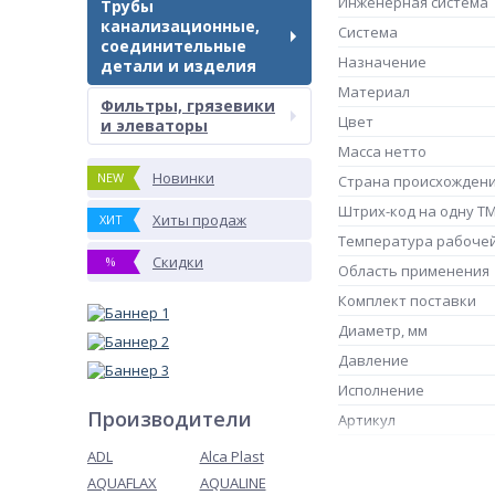
Инженерная система
Трубы
канализационные,
Система
соединительные
Назначение
детали и изделия
Материал
Фильтры, грязевики
Цвет
и элеваторы
Масса нетто
Новинки
NEW
Страна происхожден
Штрих-код на одну Т
Хиты продаж
ХИТ
Температура рабоче
Скидки
%
Область применения
Комплект поставки
Диаметр, мм
Давление
Исполнение
Производители
Артикул
Рабочая среда
ADL
Alca Plast
AQUAFLAX
AQUALINE