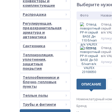
конвекторы и
Выберите нужн
комплектующие
Распродажа
Фото
Назван
Регулирующая,
Отвод
предохранительная
серый 
арматура и
в/к VA
автоматика
Артикул
Сантехника
Отвод
серый 
Теплоизоляция,
в/к VA
уплотнения,
Артикул
защитные
покрытия
Теплообменники и
блочно-тепловые
ОПИСАНИЕ
пункты
Теплые полы
Номенклатурный ном
Трубы и фитинги
Бренд