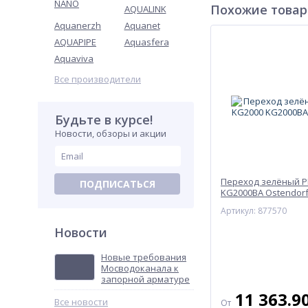
NANO
Похожие това
AQUALINK
Aquanerzh
Aquanet
AQUAPIPE
Aquasfera
Aquaviva
Все производители
Будьте в курсе!
Новости, обзоры и акции
Переход зелёный P
ПОДПИСАТЬСЯ
KG2000BA Ostendor
Артикул: 877570
Новости
Новые требования
Мосводоканала к
запорной арматуре
11 363.9
Все новости
От