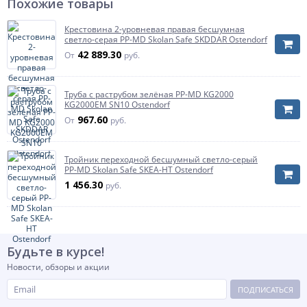
Похожие товары
Диаметр, мм
Дн 50
Давление
безнапорное
Крестовина 2-уровневая правая бесшумная
светло-серая PP-MD Skolan Safe SKDDAR Ostendorf
Артикул
24549
42 889.30
От
руб.
Труба с раструбом зелёная PP-MD KG2000
KG2000EM SN10 Ostendorf
967.60
От
руб.
Тройник переходной бесшумный светло-серый
PP-MD Skolan Safe SKEA-НТ Ostendorf
1 456.30
руб.
Будьте в курсе!
Новости, обзоры и акции
ПОДПИСАТЬСЯ