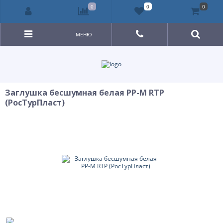
0
0
0
МЕНЮ
Заглушка бесшумная белая PP-M RTP
(РосТурПласт)