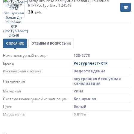
Заглушка PP-M бесшумная белая Дн 50 б/нап
RTP (РосТурПласт) 24549
30
руб.
ОПИСАНИЕ
ОТЗЫВЫ И ВОПРОСЫ
(0)
Номенклатурный номер
128-2773
Бренд
Ростурпласт-RTP
Инженерная система
Водоотведение
внутренняя бесшумная
Назначение
канализация
Материал
PP-M
Система малошумной канализации
бесшумная
Цвет
белый
Масса нетто
0.011 кг
Страна происхождения
Россия
Штрих-код на одну ТМЦ
4660028384238