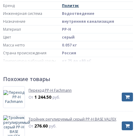
Бренд
Политэк
Инженерная система
Водоотведение
Назначение
внутренняя канализация
Материал
PP-H
Цвет
серый
Масса нетто
0.057 кг
Страна происхождения
Россия
Температура рабочей среды
от 75 до +80 oC
Для внутренней системы
Область применения
канализации
Похожие товары
Диаметр, мм
Дн 110
Давление
безнапорное
Переход PP-H Fachmann
1 244.50
Артикул
411000
От
руб.
Рабочая среда
сточные воды
Тройник регулируемый серый PP-H BASE VALFEX
276.60
От
руб.