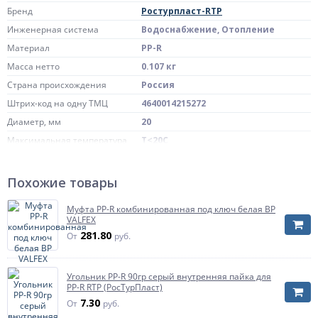
Бренд
Ростурпласт-RTP
Инженерная система
Водоснабжение, Отопление
Материал
PP-R
Масса нетто
0.107 кг
Страна происхождения
Россия
Штрих-код на одну ТМЦ
4640014215272
Диаметр, мм
20
Максимальная температура
Т<20С
Артикул
17611
Похожие товары
Муфта PP-R комбинированная под ключ белая ВР
VALFEX
281.80
От
руб.
Угольник PP-R 90гр серый внутренняя пайка для
PP-R RTP (РосТурПласт)
7.30
От
руб.