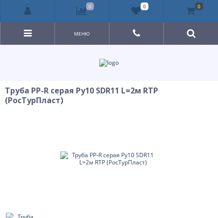
0
0
0
МЕНЮ
Труба PP-R серая Ру10 SDR11 L=2м RTP
(РосТурПласт)