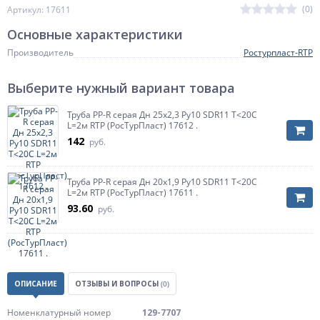
(0)
Артикул: 17611
Основные характеристики
Производитель
Ростурпласт-RTP
Выберите нужный вариант товара
Труба PP-R серая Дн 25х2,3 Ру10 SDR11 Т<20С
L=2м RTP (РосТурПласт) 17612 .
142
руб.
Труба PP-R серая Дн 20х1,9 Ру10 SDR11 Т<20С
L=2м RTP (РосТурПласт) 17611 .
93.60
руб.
ОПИСАНИЕ
ОТЗЫВЫ И ВОПРОСЫ
(0)
Номенклатурный номер
129-7707