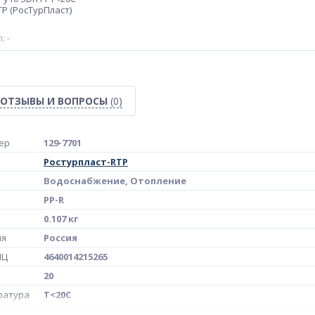
TP (РосТурПласт)
: -
ОТЗЫВЫ И ВОПРОСЫ
(0)
ер
129-7701
Ростурпласт-RTP
Водоснабжение, Отопление
PP-R
0.107 кг
ия
Россия
МЦ
4640014215265
20
ратура
Т<20С
10867