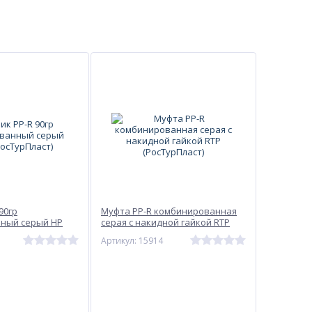
90гр
Муфта PP-R комбинированная
ный серый НР
серая с накидной гайкой RTP
ст)
(РосТурПласт)
Артикул: 15914