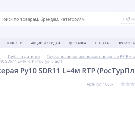
НОВОСТИ
АКЦИИ И СКИДКИ
ДОСТАВКА
ОПЛАТА
ПРОИЗВО
в
Трубы и фитинги
Трубы полипропиленовые напорные PP-R и 
10 SDR11 L=4м RTP (РосТурПласт)
серая Ру10 SDR11 L=4м RTP (РосТурПл
Артикул: 10867