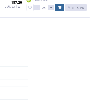
В наличии
187.20
руб.
за 1 шт
-
+
В 1 КЛИК