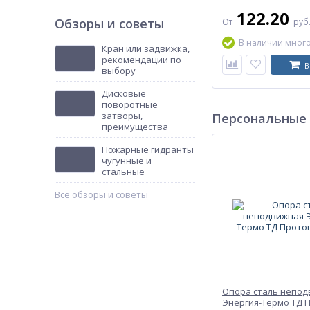
122.20
Обзоры и советы
От
руб
В наличии мног
Кран или задвижка,
рекомендации по
В
выбору
Дисковые
поворотные
затворы,
Персональные
преимущества
Пожарные гидранты
чугунные и
стальные
Все обзоры и советы
Опора сталь непо
Энергия-Термо ТД 