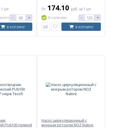
174.10
 1 шт
От
руб.
за 1 шт
-
+
-
+
много
В наличии
В КОРЗИНУ
В КОРЗИНУ
чик
Насос циркуляционный с
ий PU6100 прямой
мокрым ротором NOZ Native