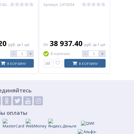
Артикул: PU6100-0015
Артикул: 2479394
.20
38 937.40
руб.
за 1 шт
От
руб.
за 1 шт
-
+
-
+
В наличии
В КОРЗИНУ
В КОРЗИНУ
единяйтесь
бы оплаты