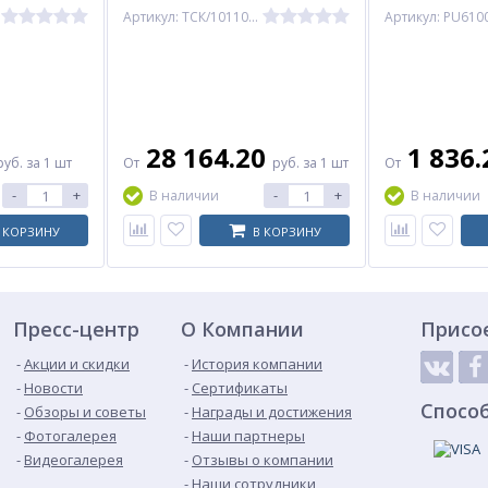
НР нерж Tecofi
Артикул: ТСК/10110100235
28 164.20
1 836
руб.
за 1 шт
От
руб.
за 1 шт
От
-
+
-
+
В наличии
В наличии
 КОРЗИНУ
В КОРЗИНУ
Пресс-центр
О Компании
Присо
Акции и скидки
История компании
Новости
Сертификаты
Спосо
Обзоры и советы
Награды и достижения
Фотогалерея
Наши партнеры
Видеогалерея
Отзывы о компании
Наши сотрудники