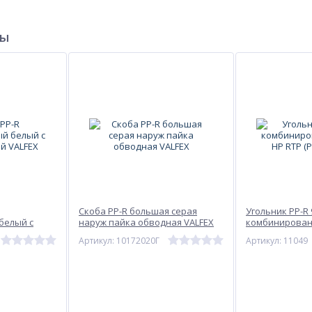
ры
Скоба PP-R большая серая
Угольник PP-R 
белый с
наруж пайка обводная VALFEX
комбинирован
ALFEX
RTP (РосТурПла
Артикул: 10172020Г
Артикул: 11049