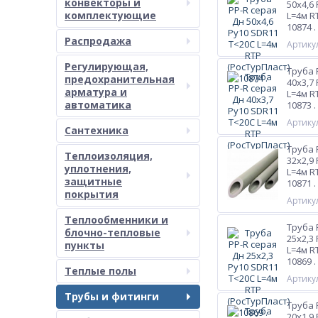
конвекторы и
50х4,6
комплектующие
L=4м R
10874 .
Распродажа
Артикул
Регулирующая,
Труба 
предохранительная
40х3,7
арматура и
L=4м R
автоматика
10873 .
Артикул
Сантехника
Труба 
Теплоизоляция,
32х2,9
уплотнения,
L=4м R
защитные
10871 .
покрытия
Артикул
Теплообменники и
Труба 
блочно-тепловые
25х2,3
пункты
L=4м R
10869 .
Теплые полы
Артикул
Трубы и фитинги
Труба 
20х1,9