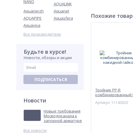
NANO
AQUALINK
Aquanerzh
Aquanet
Похожие това
AQUAPIPE
Aquasfera
Aquaviva
Все производители
Будьте в курсе!
Новости, обзоры и акции
ПОДПИСАТЬСЯ
Тройник PP-R
комбинированный 
Новости
накидной гайкой V
Артикул: 11140020
Новые требования
Мосводоканала к
запорной арматуре
Все новости