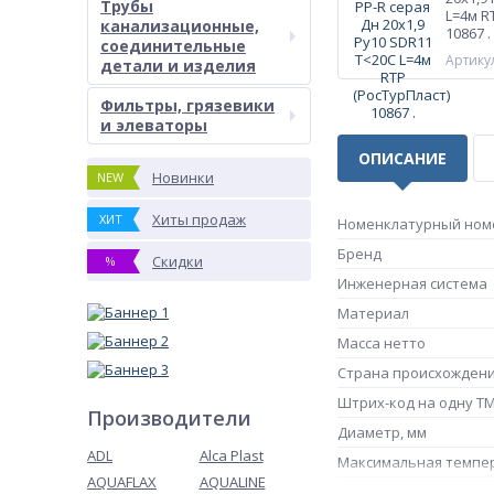
Трубы
L=4м R
канализационные,
10867 .
соединительные
Артикул
детали и изделия
Фильтры, грязевики
и элеваторы
ОПИСАНИЕ
Новинки
NEW
Хиты продаж
ХИТ
Номенклатурный ном
Бренд
Скидки
%
Инженерная система
Материал
Масса нетто
Страна происхожден
Штрих-код на одну Т
Производители
Диаметр, мм
ADL
Alca Plast
Максимальная темпе
AQUAFLAX
AQUALINE
Артикул