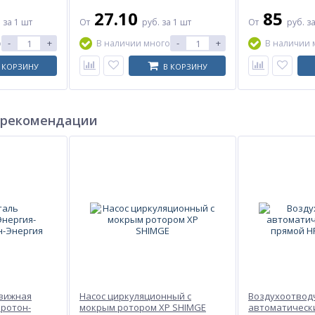
27.10
85
.
за 1 шт
От
руб.
за 1 шт
От
руб.
за
-
+
-
+
о
В наличии много
В наличии 
 КОРЗИНУ
В КОРЗИНУ
 рекомендации
движная
Насос циркуляционный с
Воздухоотвод
Протон-
мокрым ротором XP SHIMGE
автоматическ