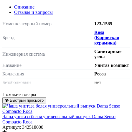
Описание
Отзывы и вопросы
Номенклатурный номер
123-1585
Rosa
Бренд
(Кировская
керамика)
Санитарные
Инженерная система
узлы
Название
Унитаз-компакт
Коллекция
Ресса
Безободковый
нет
Назначение
для инвалидов
Похожие товары
Тип выпуска
Быстрый просмотр
Тип выпуска
горизонтальный выпуск - патрубок
Чаша унитаза белая универсальный выпуск Dama Senso
унитаза выходит параллельно
Compacto Roca
полу.вертикальный выпуск - патрубок
горизонтальный
Артикул: 342518000
унитаза выходит в пол. Для
выпуск