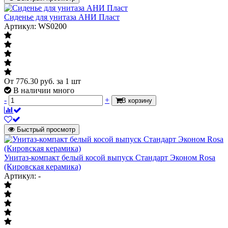
Материал сиденья
полипропилен
Сиденье для унитаза АНИ Пласт
Механизм мягкого закрывания (
нет
Артикул: WS0200
микролифт/Soft close)
Арматура в комплекте
да
Сливная арматура
кнопка
2 режима
Режим слива воды
От
776.30
руб.
за 1 шт
(эконом)
В наличии много
-
+
В корзину
Быстрый просмотр
Унитаз-компакт белый косой выпуск Стандарт Эконом Rosa
(Кировская керамика)
Артикул: -