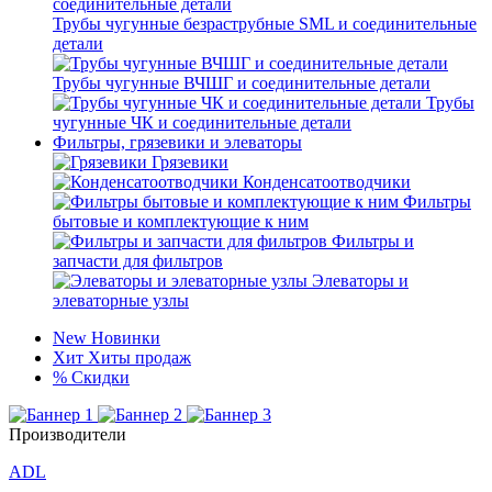
Трубы чугунные безраструбные SML и соединительные
детали
Трубы чугунные ВЧШГ и соединительные детали
Трубы
чугунные ЧК и соединительные детали
Фильтры, грязевики и элеваторы
Грязевики
Конденсатоотводчики
Фильтры
бытовые и комплектующие к ним
Фильтры и
запчасти для фильтров
Элеваторы и
элеваторные узлы
New
Новинки
Хит
Хиты продаж
%
Скидки
Производители
ADL