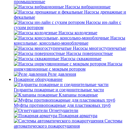
промышленные
Насосы вибрационные
Насосы дренажные и
фекальные
Насосы ин-лайн с
сухим ротором
Насосы колодезные
Насосы
консольные, консольно-моноблочные
Насосы многоступенчатые
Насосы поверхностные
Насосы скважинные
Насосы
циркуляционные с мокрым ротором
Реле давления
Пожарное оборудование
Гидранты пожарные и соединительные части
Клапаны пожарные
Муфты противопожарные для пластиковых труб
Огнетушители
Пожарная арматура
Системы
автоматического пожаротушения