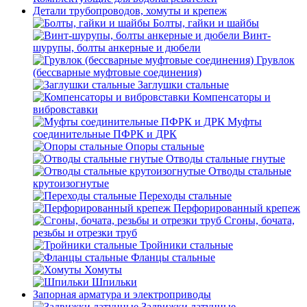
Детали трубопроводов, хомуты и крепеж
Болты, гайки и шайбы
Винт-
шурупы, болты анкерные и дюбели
Грувлок
(бессварные муфтовые соединения)
Заглушки стальные
Компенсаторы и
вибровставки
Муфты
соединительные ПФРК и ДРК
Опоры стальные
Отводы стальные гнутые
Отводы стальные
крутоизогнутые
Переходы стальные
Перфорированный крепеж
Сгоны, бочата,
резьбы и отрезки труб
Тройники стальные
Фланцы стальные
Хомуты
Шпильки
Запорная арматура и электроприводы
Задвижки латунные